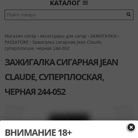
КАТАЛОГ
Магазин сигар
›
Аксессуары для сигар
›
ЗАЖИГАЛКИ
›
PASSATORE
› Зажигалка сигарная Jean Claude,
суперплоская, черная 244-052
ЗАЖИГАЛКА СИГАРНАЯ JEAN
CLAUDE, СУПЕРПЛОСКАЯ,
ЧЕРНАЯ 244-052
ВНИМАНИЕ 18+