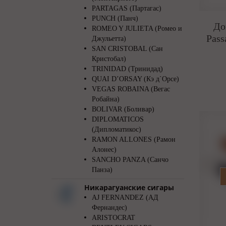
PARTAGAS (Партагас)
PUNCH (Панч)
До
ROMEO Y JULIETA (Ромео и
Pass
Джульетта)
SAN CRISTOBAL (Сан
Кристобал)
TRINIDAD (Тринидад)
QUAI D’ORSAY (Кэ д`Орсе)
VEGAS ROBAINA (Вегас
Робайна)
BOLIVAR (Боливар)
DIPLOMATICOS
(Дипломатикос)
RAMON ALLONES (Рамон
Алонес)
SANCHO PANZA (Санчо
Панза)
Никарагуанские сигары
AJ FERNANDEZ (АД
Фернандес)
ARISTOCRAT