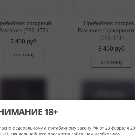
робойник сигарный
Пробойник сигарн
Passatore (592-172)
Passatore c докуриват
(592-171)
2 400 руб
3 400 руб
НИМАНИЕ 18+
ласно федеральному антитабачному закону РФ от 23 февраля 20
 ФЗ, для дальнейшего просмотра сайта, Вам необходимо