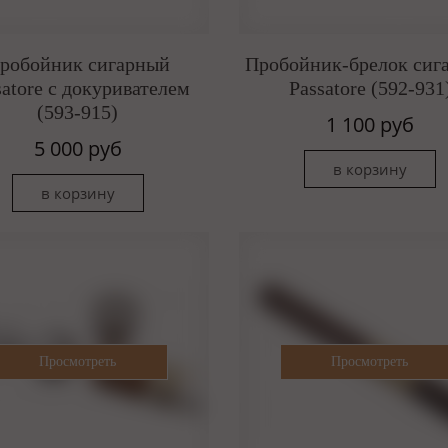
робойник сигарный
Пробойник-брелок сиг
satore c докуривателем
Passatore (592-931
(593-915)
1 100 руб
5 000 руб