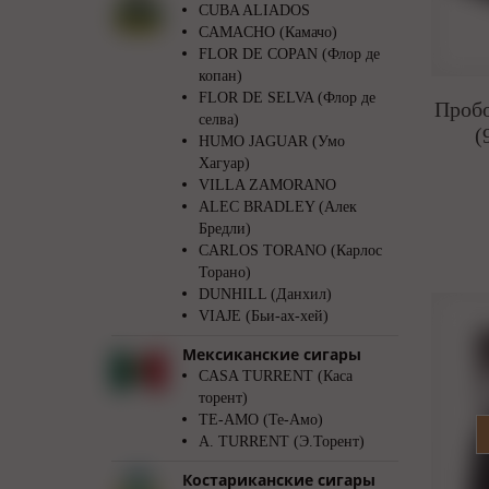
CUBA ALIADOS
CAMACHO (Камачо)
FLOR DE COPAN (Флор де
копан)
FLOR DE SELVA (Флор де
Пробо
селва)
(
HUMO JAGUAR (Умо
Хагуар)
VILLA ZAMORANO
ALEC BRADLEY (Алек
Бредли)
CARLOS TORANO (Карлос
Торано)
DUNHILL (Данхил)
VIAJE (Бьи-ах-хей)
Мексиканские сигары
CASA TURRENT (Каса
торент)
TE-AMO (Те-Амо)
A. TURRENT (Э.Торент)
Костариканские сигары