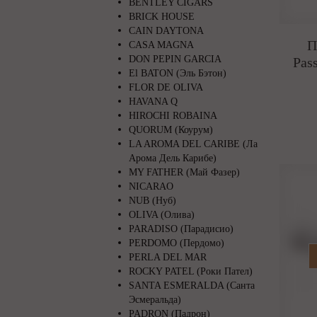
BENTLEY CIGARS
BRICK HOUSE
CAIN DAYTONA
П
CASA MAGNA
DON PEPIN GARCIA
Pas
El BATON (Эль Бэтон)
FLOR DE OLIVA
HAVANA Q
HIROCHI ROBAINA
QUORUM (Коурум)
LA AROMA DEL CARIBE (Ла
Арома Дель Карибе)
MY FATHER (Май Фазер)
NICARAO
NUB (Нуб)
OLIVA (Олива)
PARADISO (Парадисио)
PERDOMO (Пердомо)
PERLA DEL MAR
ROCKY PATEL (Роки Пател)
SANTA ESMERALDA (Санта
Эсмеральда)
PADRON (Падрон)