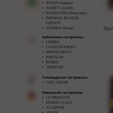
BYRON (Байрон)
ATABEY (Атабей)
BANDOLERO (Бандолеро)
IMPERIAL RUSSIAN
EDITION
Проб
ISTHMUS (Исмас)
Кубинские сигариллы
COHIBA
GUANTANAMERA
MONTECRISTO
PARTAGAS
ROMEO
TRINIDAD
Голландские сигариллы
CAFE CREME
Немецкие сигариллы
CLUBMASTER
HANDELSGOLD
Al CAPONE
MOODS