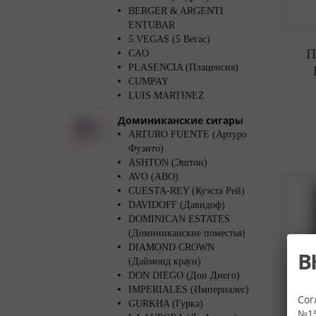
BERGER & ARGENTI
ENTUBAR
5 VEGAS (5 Вегас)
П
CAO
PLASENCIA (Плаценсия)
CUMPAY
LUIS MARTINEZ
Доминиканские сигары
ARTURO FUENTE (Артуро
Фуэнто)
ASHTON (Эштон)
AVO (АВО)
CUESTA-REY (Куэста Рей)
DAVIDOFF (Давидоф)
DOMINICAN ESTATES
(Доминиканские поместья)
DIAMOND CROWN
В
(Даймонд краун)
DON DIEGO (Дон Диего)
IMPERIALES (Империалес)
Сог
GURKHA (Гурка)
№15