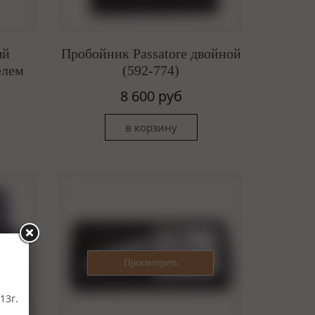
ый
Пробойник Passatore двойной
елем
(592-774)
8 600 руб
13г.