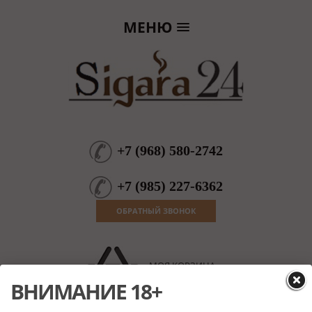
МЕНЮ
+7
(
968
)
580-2742
+7
(
985
)
227-6362
ОБРАТНЫЙ ЗВОНОК
МОЯ КОРЗИНА
Пока пусто
ВНИМАНИЕ 18+