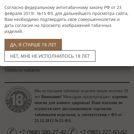
КАТАЛОГ
Согласно федеральному антитабачному закону РФ от 23
февраля 2013г. №15 ФЗ, для дальнейшего просмотра сайта,
Вам необходимо подтвердить свое совершеннолетие и
дать согласие на просмотр изображений табачных
изделий.
Магазин сигар
›
Табак
›
ТАБАК ДЛЯ САМОКРУТОК
›
MANITOU
ДА, Я СТАРШЕ 18 ЛЕТ
MANITOU
НЕТ, МНЕ НЕ ИСПОЛНИЛОСЬ 18 ЛЕТ
Товары не найдены
Мы не продаем табачные изделия лицам моложе 18
лет
Внимание!
Минздрав предупреждает:
курение
опасно для вашего здоровья!
Наш магазин не
осуществляет дистанционную торговлю
табачными изделями, в соответствии с ФЗ от
23.12.2013 №15-ФЗ.
+7
(
968
)
580-27-42
+7
(
985
)
227-63-62