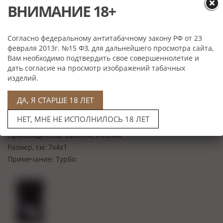
ВНИМАНИЕ 18+
Согласно федеральному антитабачному закону РФ от 23
февраля 2013г. №15 ФЗ, для дальнейшего просмотра сайта,
Вам необходимо подтвердить свое совершеннолетие и
дать согласие на просмотр изображений табачных
Нет в наличии
изделий.
Характеристики
ДА, Я СТАРШЕ 18 ЛЕТ
Материал:
Металл
НЕТ, МНЕ НЕ ИСПОЛНИЛОСЬ 18 ЛЕТ
Цвет:
Серебристая
Производитель:
Lubinski, Италия
Размер, см:
7х4х1
Примечание:
Турбо