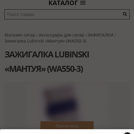
КАТАЛОГ
Магазин сигар
›
Аксессуары для сигар
›
ЗАЖИГАЛКИ
›
Зажигалка Lubinski «Мантуя» (WA550-3)
ЗАЖИГАЛКА LUBINSKI
«МАНТУЯ» (WA550-3)