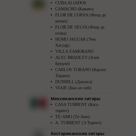
CUBA ALIADOS
CAMACHO (Камачо)
FLOR DE COPAN (Флор де
копан)
FLOR DE SELVA (Флор де
селва)
HUMO JAGUAR (Умо
Хагуар)
VILLA ZAMORANO
ALEC BRADLEY (Алек
Бредли)
CARLOS TORANO (Карлос
Торано)
DUNHILL (Данхил)
VIAJE (Бьи-ах-хей)
Мексиканские сигары
CASA TURRENT (Каса
торент)
TE-AMO (Те-Амо)
A. TURRENT (Э.Торент)
Костариканские сигары