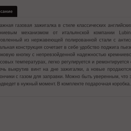
сание
ажная газовая зажигалка в стиле классических английски
мниевым механизмом от итальянской компании Lubin
товленный из нержавеющей полированной стали с антиск
альная конструкция сочетает в себе удобство поджига пье
оковую кнопку с непревзойденной надежностью кремниево
совых температурах, легко регулируется и ремонтируетс
ечь выкрутив винт на дне зажигалки, а новые продаются
ончики с газом для заправки. Можно быть уверенным, что 
.
одведет в нужный момент. В комплекте подарочная коробка