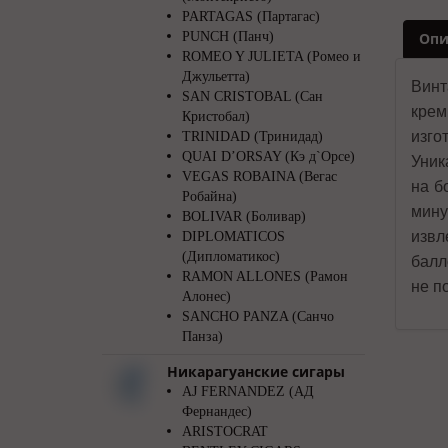
PARTAGAS (Партагас)
PUNCH (Панч)
Опи
ROMEO Y JULIETA (Ромео и
Джульетта)
Винт
SAN CRISTOBAL (Сан
кре
Кристобал)
изго
TRINIDAD (Тринидад)
QUAI D’ORSAY (Кэ д`Орсе)
Уник
VEGAS ROBAINA (Вегас
на б
Робайна)
мину
BOLIVAR (Боливар)
извл
DIPLOMATICOS
(Дипломатикос)
балл
RAMON ALLONES (Рамон
не п
Алонес)
SANCHO PANZA (Санчо
Панза)
Никарагуанские сигары
AJ FERNANDEZ (АД
Фернандес)
ARISTOCRAT