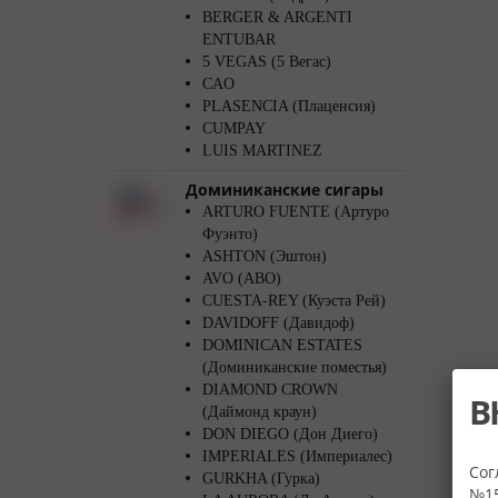
BERGER & ARGENTI
ENTUBAR
5 VEGAS (5 Вегас)
CAO
PLASENCIA (Плаценсия)
CUMPAY
LUIS MARTINEZ
Доминиканские сигары
ARTURO FUENTE (Артуро
Фуэнто)
ASHTON (Эштон)
AVO (АВО)
CUESTA-REY (Куэста Рей)
DAVIDOFF (Давидоф)
DOMINICAN ESTATES
(Доминиканские поместья)
DIAMOND CROWN
В
(Даймонд краун)
DON DIEGO (Дон Диего)
IMPERIALES (Империалес)
Сог
GURKHA (Гурка)
№15