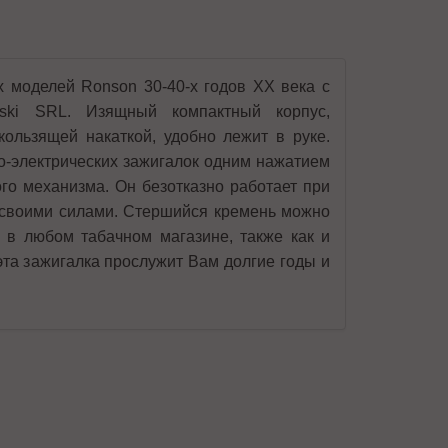
х моделей Ronson 30-40-х годов XX века с
ski SRL. Изящный компактный корпус,
ользящей накаткой, удобно лежит в руке.
зо-электрических зажигалок одним нажатием
го механизма. Он безотказно работает при
я своими силами. Стершийся кремень можно
 в любом табачном магазине, также как и
эта зажигалка прослужит Вам долгие годы и