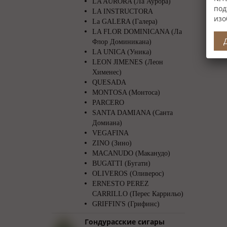
LA AURORA (Ла Аурора)
под
LA INSTRUCTORA
изо
La GALERA (Галера)
LA FLOR DOMINICANA (Ла
Флор Доминикана)
LA UNICA (Уника)
LEON JIMENES (Леон
Хименес)
QUESADA
MONTOSA (Монтоса)
PARCERO
SANTA DAMIANA (Санта
Домиана)
VEGAFINA
ZINO (Зино)
MACANUDO (Маканудо)
BUGATTI (Бугати)
OLIVEROS (Оливерос)
ERNESTO PEREZ
CARRILLO (Перес Каррильо)
GRIFFIN′S (Грифинс)
Гондурасские сигары