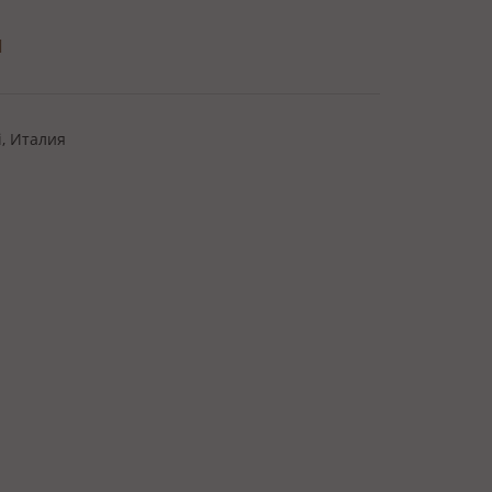
и
i, Италия