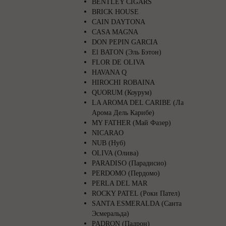
BENTLEY CIGARS
BRICK HOUSE
CAIN DAYTONA
CASA MAGNA
DON PEPIN GARCIA
El BATON (Эль Бэтон)
FLOR DE OLIVA
HAVANA Q
HIROCHI ROBAINA
QUORUM (Коурум)
LA AROMA DEL CARIBE (Ла
Арома Дель Карибе)
MY FATHER (Май Фазер)
NICARAO
NUB (Нуб)
OLIVA (Олива)
PARADISO (Парадисио)
PERDOMO (Пердомо)
PERLA DEL MAR
ROCKY PATEL (Роки Пател)
SANTA ESMERALDA (Санта
Эсмеральда)
PADRON (Падрон)