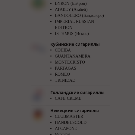
BYRON (Байрон)
ATABEY (Атабей)
BANDOLERO (Бандолеро)
IMPERIAL RUSSIAN
EDITION
ISTHMUS (Исмас)
Кубинские сигариллы
COHIBA
GUANTANAMERA
MONTECRISTO
PARTAGAS
ROMEO
TRINIDAD
Голландские сигариллы
CAFE CREME
Немецкие сигариллы
CLUBMASTER
HANDELSGOLD
Al CAPONE
MOODS