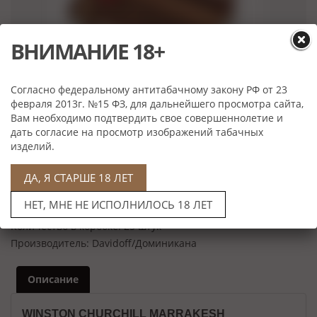
ВНИМАНИЕ 18+
Согласно федеральному антитабачному закону РФ от 23
февраля 2013г. №15 ФЗ, для дальнейшего просмотра сайта,
Нет в наличии
Вам необходимо подтвердить свое совершеннолетие и
дать согласие на просмотр изображений табачных
Характеристики
изделий.
Скрутка:
Ручная
Формат:
Toro
ДА, Я СТАРШЕ 18 ЛЕТ
Размер:
152*20 мм
НЕТ, МНЕ НЕ ИСПОЛНИЛОСЬ 18 ЛЕТ
Крепость:
Средне-крепкая
Количество в коробке:
25 штук
Производитель:
Davidoff/Доминикана
Описание
WINSTON CHURCHILL MARRAKESH