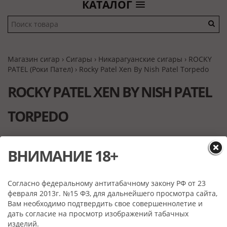
КАТАЛОГ
Магазин сигар
›
Сигары
›
Никарагуанские сигары
›
ROCKY
PATEL (Роки Пател)
› Rocky Patel Xen By Nish Patel Torpedo
ROCKY PATEL XEN BY NISH PATEL
TORPEDO
ВНИМАНИЕ 18+
Согласно федеральному антитабачному закону РФ от 23
февраля 2013г. №15 ФЗ, для дальнейшего просмотра сайта,
Вам необходимо подтвердить свое совершеннолетие и
дать согласие на просмотр изображений табачных
изделий.