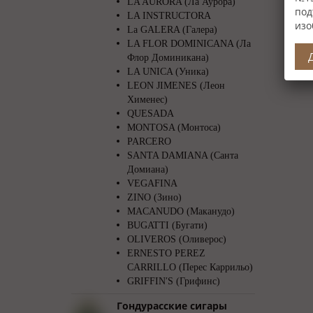
LA AURORA (Ла Аурора)
под
LA INSTRUCTORA
изо
La GALERA (Галера)
LA FLOR DOMINICANA (Ла
Флор Доминикана)
LA UNICA (Уника)
LEON JIMENES (Леон
Хименес)
QUESADA
MONTOSA (Монтоса)
PARCERO
SANTA DAMIANA (Санта
Домиана)
VEGAFINA
ZINO (Зино)
MACANUDO (Маканудо)
BUGATTI (Бугати)
OLIVEROS (Оливерос)
ERNESTO PEREZ
CARRILLO (Перес Каррильо)
GRIFFIN′S (Грифинс)
Гондурасские сигары