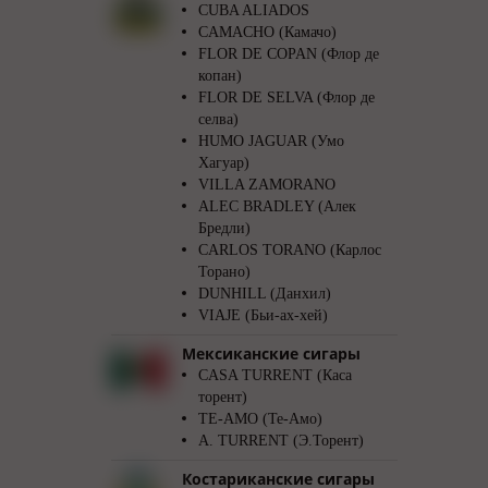
CUBA ALIADOS
CAMACHO (Камачо)
FLOR DE COPAN (Флор де
копан)
FLOR DE SELVA (Флор де
селва)
HUMO JAGUAR (Умо
Хагуар)
VILLA ZAMORANO
ALEC BRADLEY (Алек
Бредли)
CARLOS TORANO (Карлос
Торано)
DUNHILL (Данхил)
VIAJE (Бьи-ах-хей)
Мексиканские сигары
CASA TURRENT (Каса
торент)
TE-AMO (Те-Амо)
A. TURRENT (Э.Торент)
Костариканские сигары