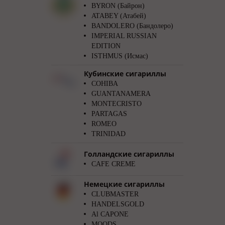
BYRON (Байрон)
ATABEY (Атабей)
BANDOLERO (Бандолеро)
IMPERIAL RUSSIAN
EDITION
ISTHMUS (Исмас)
Кубинские сигариллы
COHIBA
GUANTANAMERA
MONTECRISTO
PARTAGAS
ROMEO
TRINIDAD
Голландские сигариллы
CAFE CREME
Немецкие сигариллы
CLUBMASTER
HANDELSGOLD
Al CAPONE
MOODS