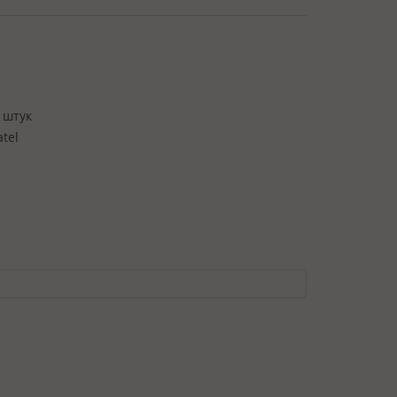
 штук
atel