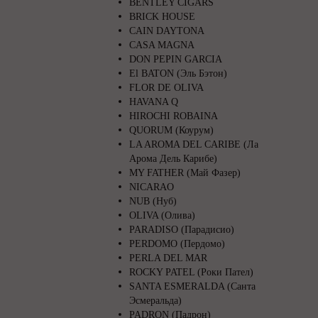
BENTLEY CIGARS
BRICK HOUSE
CAIN DAYTONA
CASA MAGNA
DON PEPIN GARCIA
El BATON (Эль Бэтон)
FLOR DE OLIVA
HAVANA Q
HIROCHI ROBAINA
QUORUM (Коурум)
LA AROMA DEL CARIBE (Ла
Арома Дель Карибе)
MY FATHER (Май Фазер)
NICARAO
NUB (Нуб)
OLIVA (Олива)
PARADISO (Парадисио)
PERDOMO (Пердомо)
PERLA DEL MAR
ROCKY PATEL (Роки Пател)
SANTA ESMERALDA (Санта
Эсмеральда)
PADRON (Падрон)