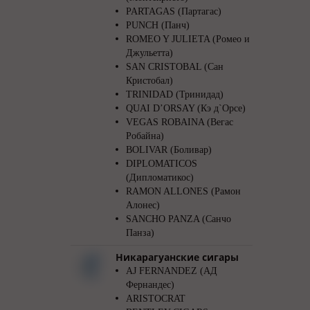
PARTAGAS (Партагас)
PUNCH (Панч)
ROMEO Y JULIETA (Ромео и
Джульетта)
SAN CRISTOBAL (Сан
Кристобал)
TRINIDAD (Тринидад)
QUAI D’ORSAY (Кэ д`Орсе)
VEGAS ROBAINA (Вегас
Робайна)
BOLIVAR (Боливар)
DIPLOMATICOS
(Дипломатикос)
RAMON ALLONES (Рамон
Алонес)
SANCHO PANZA (Санчо
Панза)
Никарагуанские сигары
AJ FERNANDEZ (АД
Фернандес)
ARISTOCRAT