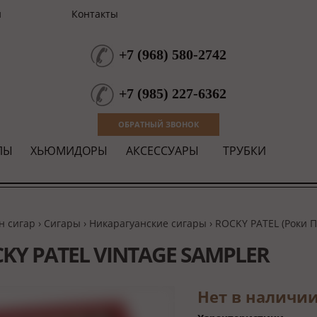
и
Контакты
+7
(
968
)
580-2742
+7
(
985
)
227-6362
ОБРАТНЫЙ ЗВОНОК
ЛЫ
ХЬЮМИДОРЫ
АКСЕССУАРЫ
ТРУБКИ
н сигар
›
Сигары
›
Никарагуанские сигары
›
ROCKY PATEL (Роки П
KY PATEL VINTAGE SAMPLER
Нет в наличи