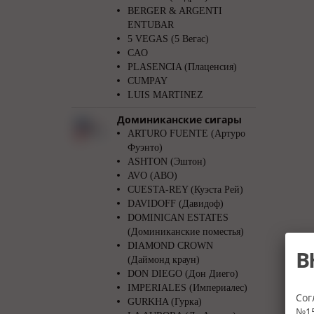
BERGER & ARGENTI
ENTUBAR
5 VEGAS (5 Вегас)
CAO
PLASENCIA (Плаценсия)
CUMPAY
LUIS MARTINEZ
Доминиканские сигары
ARTURO FUENTE (Артуро
Фуэнто)
ASHTON (Эштон)
AVO (АВО)
CUESTA-REY (Куэста Рей)
DAVIDOFF (Давидоф)
DOMINICAN ESTATES
(Доминиканские поместья)
DIAMOND CROWN
В
(Даймонд краун)
DON DIEGO (Дон Диего)
IMPERIALES (Империалес)
Сог
GURKHA (Гурка)
№15