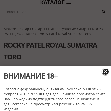
КАТАЛОГ
Магазин сигар
›
Сигары
›
Никарагуанские сигары
›
ROCKY
PATEL (Роки Пател)
› Rocky Patel Royal Sumatra Toro
ROCKY PATEL ROYAL SUMATRA
TORO
ВНИМАНИЕ 18+
Согласно федеральному антитабачному закону РФ от 23
февраля 2013г. №15 ФЗ, для дальнейшего просмотра сайта,
Вам необходимо подтвердить свое совершеннолетие и
дать согласие на просмотр изображений табачных
изделий.