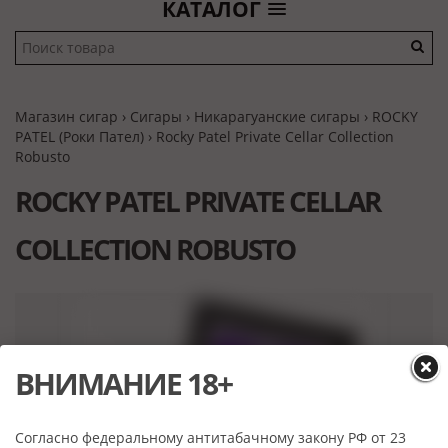
КАТАЛОГ
Магазин сигар
›
Сигары
›
Никарагуанские сигары
›
ROCKY
PATEL (Роки Пател)
› Rocky Patel Private Cellar Collection
Robusto
ROCKY PATEL PRIVATE CELLAR
COLLECTION ROBUSTO
ВНИМАНИЕ 18+
Согласно федеральному антитабачному закону РФ от 23