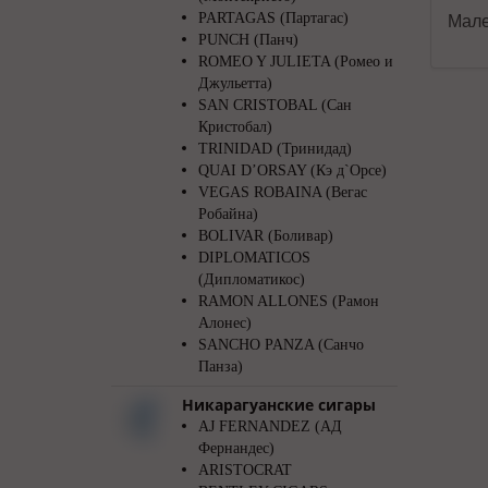
PARTAGAS (Партагас)
Мале
PUNCH (Панч)
ROMEO Y JULIETA (Ромео и
Джульетта)
SAN CRISTOBAL (Сан
Кристобал)
TRINIDAD (Тринидад)
QUAI D’ORSAY (Кэ д`Орсе)
VEGAS ROBAINA (Вегас
Робайна)
BOLIVAR (Боливар)
DIPLOMATICOS
(Дипломатикос)
RAMON ALLONES (Рамон
Алонес)
SANCHO PANZA (Санчо
Панза)
Никарагуанские сигары
AJ FERNANDEZ (АД
Фернандес)
ARISTOCRAT