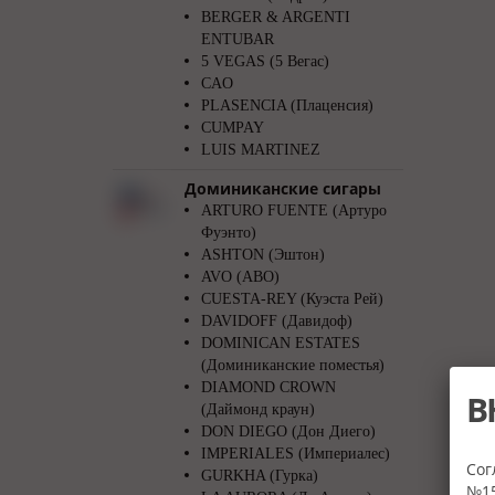
BERGER & ARGENTI
ENTUBAR
5 VEGAS (5 Вегас)
CAO
PLASENCIA (Плаценсия)
CUMPAY
LUIS MARTINEZ
Доминиканские сигары
ARTURO FUENTE (Артуро
Фуэнто)
ASHTON (Эштон)
AVO (АВО)
CUESTA-REY (Куэста Рей)
DAVIDOFF (Давидоф)
DOMINICAN ESTATES
(Доминиканские поместья)
DIAMOND CROWN
В
(Даймонд краун)
DON DIEGO (Дон Диего)
IMPERIALES (Империалес)
Сог
GURKHA (Гурка)
№15