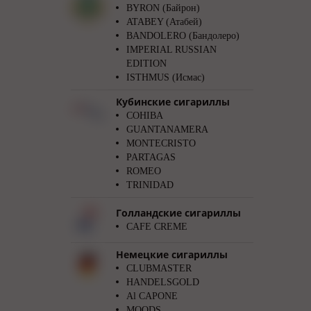
BYRON (Байрон)
ATABEY (Атабей)
BANDOLERO (Бандолеро)
IMPERIAL RUSSIAN
EDITION
ISTHMUS (Исмас)
Кубинские сигариллы
COHIBA
GUANTANAMERA
MONTECRISTO
PARTAGAS
ROMEO
TRINIDAD
Голландские сигариллы
CAFE CREME
Немецкие сигариллы
CLUBMASTER
HANDELSGOLD
Al CAPONE
MOODS