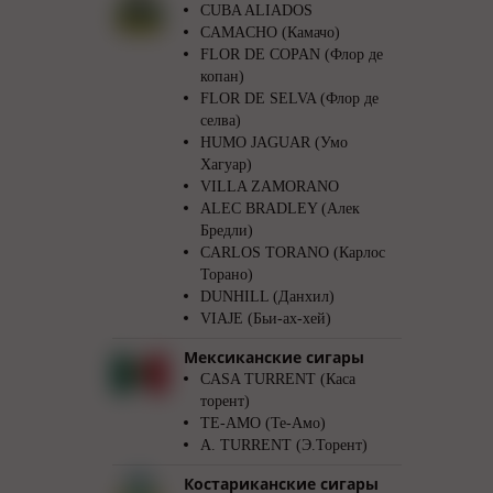
CUBA ALIADOS
CAMACHO (Камачо)
FLOR DE COPAN (Флор де
копан)
FLOR DE SELVA (Флор де
селва)
HUMO JAGUAR (Умо
Хагуар)
VILLA ZAMORANO
ALEC BRADLEY (Алек
Бредли)
CARLOS TORANO (Карлос
Торано)
DUNHILL (Данхил)
VIAJE (Бьи-ах-хей)
Мексиканские сигары
CASA TURRENT (Каса
торент)
TE-AMO (Те-Амо)
A. TURRENT (Э.Торент)
Костариканские сигары