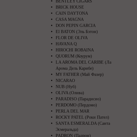
BENTLEY CIGARS
BRICK HOUSE
CAIN DAYTONA
CASA MAGNA
DON PEPIN GARCIA
El BATON (Эль Бэтон)
FLOR DE OLIVA
HAVANA Q
HIROCHI ROBAINA
QUORUM (Коурум)
LA AROMA DEL CARIBE (Ла
Арома Дель Карибе)
MY FATHER (Май Фазер)
NICARAO
NUB (Нуб)
OLIVA (Олива)
PARADISO (Парадисио)
PERDOMO (Пердомо)
PERLA DEL MAR
ROCKY PATEL (Роки Пател)
SANTA ESMERALDA (Санта
Эсмеральда)
PADRON (Падрон)