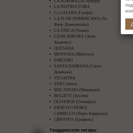
LA AURORA (Ла Аурора)
под
LA INSTRUCTORA
изо
La GALERA (Галера)
LA FLOR DOMINICANA (Ла
Флор Доминикана)
LA UNICA (Уника)
LEON JIMENES (Леон
Хименес)
QUESADA
MONTOSA (Монтоса)
PARCERO
SANTA DAMIANA (Санта
Домиана)
VEGAFINA
ZINO (Зино)
MACANUDO (Маканудо)
BUGATTI (Бугати)
OLIVEROS (Оливерос)
ERNESTO PEREZ
CARRILLO (Перес Каррильо)
GRIFFIN′S (Грифинс)
Гондурасские сигары