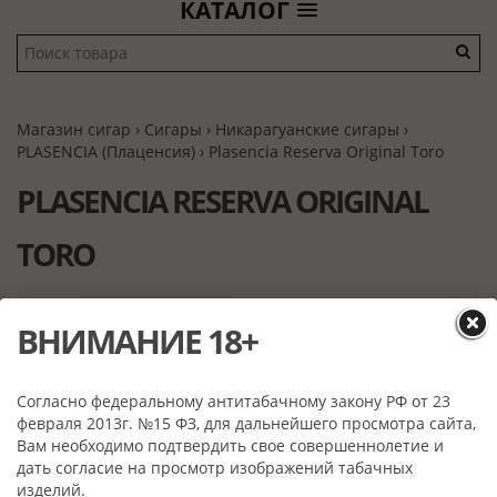
КАТАЛОГ
Магазин сигар
›
Сигары
›
Никарагуанские сигары
›
PLASENCIA (Плаценсия)
› Plasencia Reserva Original Toro
PLASENCIA RESERVA ORIGINAL
TORO
ВНИМАНИЕ 18+
Согласно федеральному антитабачному закону РФ от 23
февраля 2013г. №15 ФЗ, для дальнейшего просмотра сайта,
Вам необходимо подтвердить свое совершеннолетие и
дать согласие на просмотр изображений табачных
изделий.