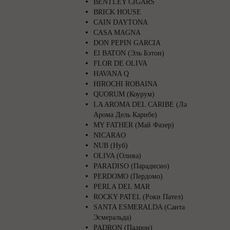
BENTLEY CIGARS
BRICK HOUSE
CAIN DAYTONA
CASA MAGNA
DON PEPIN GARCIA
El BATON (Эль Бэтон)
FLOR DE OLIVA
HAVANA Q
HIROCHI ROBAINA
QUORUM (Коурум)
LA AROMA DEL CARIBE (Ла
Арома Дель Карибе)
MY FATHER (Май Фазер)
NICARAO
NUB (Нуб)
OLIVA (Олива)
PARADISO (Парадисио)
PERDOMO (Пердомо)
PERLA DEL MAR
ROCKY PATEL (Роки Пател)
SANTA ESMERALDA (Санта
Эсмеральда)
PADRON (Падрон)