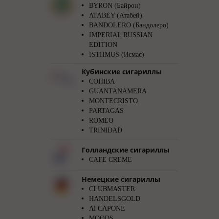
BYRON (Байрон)
ATABEY (Атабей)
BANDOLERO (Бандолеро)
IMPERIAL RUSSIAN
EDITION
ISTHMUS (Исмас)
Кубинские сигариллы
COHIBA
GUANTANAMERA
MONTECRISTO
PARTAGAS
ROMEO
TRINIDAD
Голландские сигариллы
CAFE CREME
Немецкие сигариллы
CLUBMASTER
HANDELSGOLD
Al CAPONE
MOODS