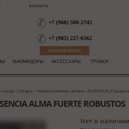
и
Контакты
+7
(
968
)
580-2742
+7
(
985
)
227-6362
ОБРАТНЫЙ ЗВОНОК
ЛЫ
ХЬЮМИДОРЫ
АКСЕССУАРЫ
ТРУБКИ
н сигар
›
Сигары
›
Никарагуанские сигары
›
PLASENCIA (Плаценс
SENCIA ALMA FUERTE ROBUSTOS
Нет в наличи