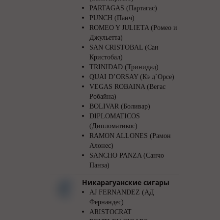
PARTAGAS (Партагас)
PUNCH (Панч)
ROMEO Y JULIETA (Ромео и
Джульетта)
SAN CRISTOBAL (Сан
Кристобал)
TRINIDAD (Тринидад)
QUAI D’ORSAY (Кэ д`Орсе)
VEGAS ROBAINA (Вегас
Робайна)
BOLIVAR (Боливар)
DIPLOMATICOS
(Дипломатикос)
RAMON ALLONES (Рамон
Алонес)
SANCHO PANZA (Санчо
Панза)
Никарагуанские сигары
AJ FERNANDEZ (АД
Фернандес)
ARISTOCRAT