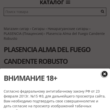
КАТАЛОГ
Магазин сигар
›
Сигары
›
Никарагуанские сигары
›
PLASENCIA (Плаценсия)
› Plasencia Alma del Fuego Candente
Robusto
PLASENCIA ALMA DEL FUEGO
CANDENTE ROBUSTO
ВНИМАНИЕ 18+
Согласно федеральному антитабачному закону РФ от 23
февраля 2013г. №15 ФЗ, для дальнейшего просмотра сайта,
Вам необходимо подтвердить свое совершеннолетие и
дать согласие на просмотр изображений табачных