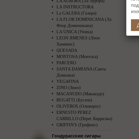
LA AURORA (Ла Аурора)
под
LA INSTRUCTORA
изо
La GALERA (Галера)
LA FLOR DOMINICANA (Ла
Флор Доминикана)
LA UNICA (Уника)
LEON JIMENES (Леон
Хименес)
QUESADA
MONTOSA (Монтоса)
PARCERO
SANTA DAMIANA (Санта
Домиана)
VEGAFINA
ZINO (Зино)
MACANUDO (Маканудо)
BUGATTI (Бугати)
OLIVEROS (Оливерос)
ERNESTO PEREZ
CARRILLO (Перес Каррильо)
GRIFFIN′S (Грифинс)
Гондурасские сигары