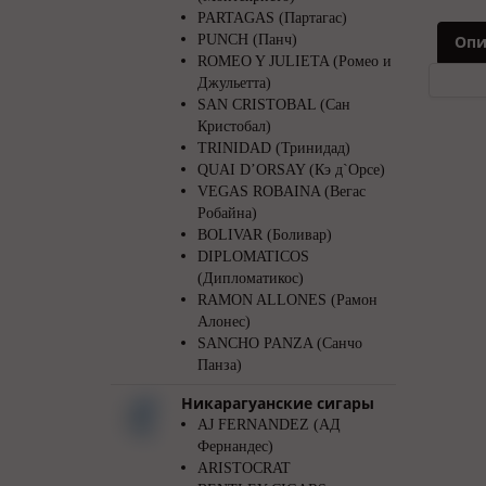
PARTAGAS (Партагас)
PUNCH (Панч)
Опи
ROMEO Y JULIETA (Ромео и
Джульетта)
SAN CRISTOBAL (Сан
Кристобал)
TRINIDAD (Тринидад)
QUAI D’ORSAY (Кэ д`Орсе)
VEGAS ROBAINA (Вегас
Робайна)
BOLIVAR (Боливар)
DIPLOMATICOS
(Дипломатикос)
RAMON ALLONES (Рамон
Алонес)
SANCHO PANZA (Санчо
Панза)
Никарагуанские сигары
AJ FERNANDEZ (АД
Фернандес)
ARISTOCRAT