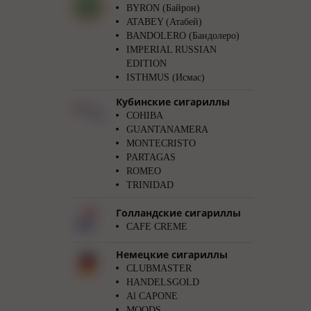
BYRON (Байрон)
ATABEY (Атабей)
BANDOLERO (Бандолеро)
IMPERIAL RUSSIAN
EDITION
ISTHMUS (Исмас)
Кубинские сигариллы
COHIBA
GUANTANAMERA
MONTECRISTO
PARTAGAS
ROMEO
TRINIDAD
Голландские сигариллы
CAFE CREME
Немецкие сигариллы
CLUBMASTER
HANDELSGOLD
Al CAPONE
MOODS