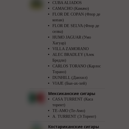
CUBA ALIADOS
CAMACHO (Камачо)
FLOR DE COPAN (Флор де
копан)
FLOR DE SELVA (Флор де
селва)
HUMO JAGUAR (Умо
Хагуар)
VILLA ZAMORANO
ALEC BRADLEY (Алек
Бредли)
CARLOS TORANO (Карлос
Торано)
DUNHILL (Данхил)
VIAJE (Бьи-ах-хей)
Мексиканские сигары
CASA TURRENT (Каса
торент)
TE-AMO (Те-Амо)
A. TURRENT (Э.Торент)
Костариканские сигары