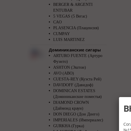
BERGER & ARGENTI
ENTUBAR
5 VEGAS (5 Вегас)
CAO
PLASENCIA (Плаценсия)
CUMPAY
LUIS MARTINEZ
Доминиканские сигары
ARTURO FUENTE (Артуро
Фуэнто)
ASHTON (Эштон)
AVO (АВО)
CUESTA-REY (Куэста Рей)
DAVIDOFF (Давидоф)
DOMINICAN ESTATES
(Доминиканские поместья)
DIAMOND CROWN
В
(Даймонд краун)
DON DIEGO (Дон Диего)
IMPERIALES (Империалес)
Сог
GURKHA (Гурка)
№15