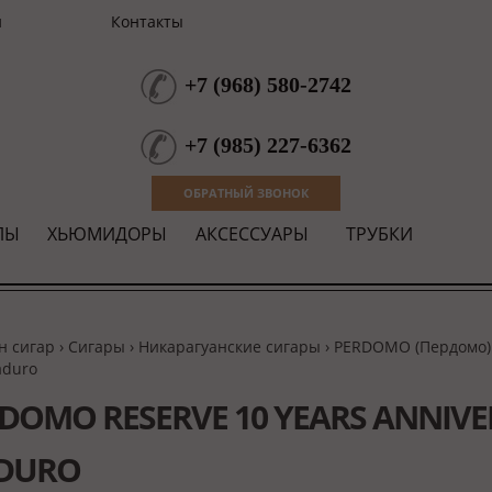
и
Контакты
+7
(
968
)
580-2742
+7
(
985
)
227-6362
ОБРАТНЫЙ ЗВОНОК
ЛЫ
ХЬЮМИДОРЫ
АКСЕССУАРЫ
ТРУБКИ
н сигар
›
Сигары
›
Никарагуанские сигары
›
PERDOMO (Пердомо)
aduro
DOMO RESERVE 10 YEARS ANNIVE
DURO