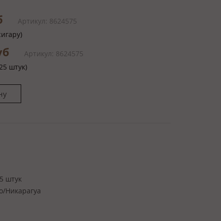
б
Артикул: 8624575
сигару)
руб
Артикул: 8624575
25 штук)
5 штук
o/Никарагуа