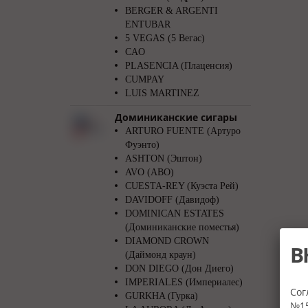
BERGER & ARGENTI
ENTUBAR
5 VEGAS (5 Вегас)
CAO
PLASENCIA (Плаценсия)
CUMPAY
LUIS MARTINEZ
Доминиканские сигары
ARTURO FUENTE (Артуро
Фуэнто)
ASHTON (Эштон)
AVO (АВО)
CUESTA-REY (Куэста Рей)
DAVIDOFF (Давидоф)
DOMINICAN ESTATES
(Доминиканские поместья)
DIAMOND CROWN
В
(Даймонд краун)
DON DIEGO (Дон Диего)
IMPERIALES (Империалес)
Сог
GURKHA (Гурка)
№15