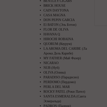
BENTLEY CIGARS
BRICK HOUSE
CAIN DAYTONA
CASA MAGNA
DON PEPIN GARCIA
El BATON (Эль Бэтон)
FLOR DE OLIVA
HAVANA Q
HIROCHI ROBAINA
QUORUM (Коурум)
LA AROMA DEL CARIBE (Ла
Арома Дель Карибе)
MY FATHER (Май Фазер)
NICARAO
NUB (Нуб)
OLIVA (Олива)
PARADISO (Парадисио)
PERDOMO (Пердомо)
PERLA DEL MAR
ROCKY PATEL (Роки Пател)
SANTA ESMERALDA (Санта
Эсмеральда)
PADRON (Падрон)