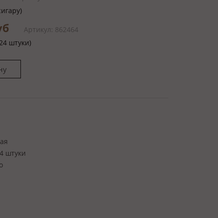
сигару)
руб
Артикул: 862464
24 штуки)
ая
4 штуки
o