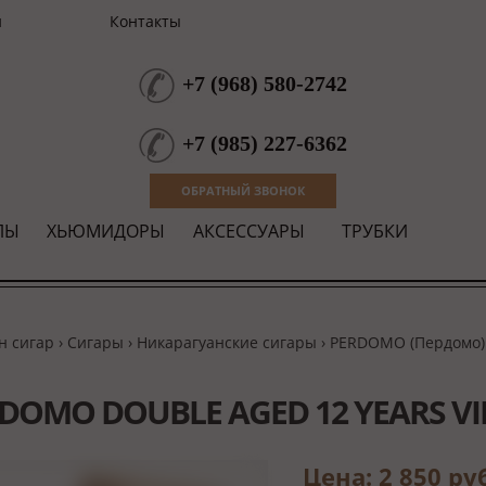
и
Контакты
+7
(
968
)
580-2742
+7
(
985
)
227-6362
ОБРАТНЫЙ ЗВОНОК
ЛЫ
ХЬЮМИДОРЫ
АКСЕССУАРЫ
ТРУБКИ
н сигар
›
Сигары
›
Никарагуанские сигары
›
PERDOMO (Пердомо)
DOMO DOUBLE AGED 12 YEARS 
Цена: 2 850 ру