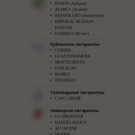
BYRON (Байрон)
ATABEY (Атабей)
BANDOLERO (Бандолеро)
IMPERIAL RUSSIAN
EDITION
ISTHMUS (Исмас)
Кубинские сигариллы
COHIBA
GUANTANAMERA
MONTECRISTO
PARTAGAS
ROMEO
TRINIDAD
Голландские сигариллы
CAFE CREME
Немецкие сигариллы
CLUBMASTER
HANDELSGOLD
Al CAPONE
MOODS