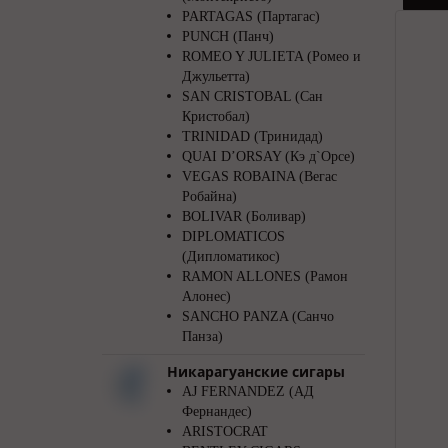
PARTAGAS (Партагас)
PUNCH (Панч)
ROMEO Y JULIETA (Ромео и
Джульетта)
SAN CRISTOBAL (Сан
Кристобал)
TRINIDAD (Тринидад)
QUAI D’ORSAY (Кэ д`Орсе)
VEGAS ROBAINA (Вегас
Робайна)
BOLIVAR (Боливар)
DIPLOMATICOS
(Дипломатикос)
RAMON ALLONES (Рамон
Алонес)
SANCHO PANZA (Санчо
Панза)
Никарагуанские сигары
AJ FERNANDEZ (АД
Фернандес)
ARISTOCRAT