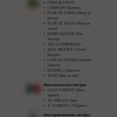
CUBA ALIADOS
CAMACHO (Камачо)
FLOR DE COPAN (Флор де
копан)
FLOR DE SELVA (Флор де
селва)
HUMO JAGUAR (Умо
Хагуар)
VILLA ZAMORANO
ALEC BRADLEY (Алек
Бредли)
CARLOS TORANO (Карлос
Торано)
DUNHILL (Данхил)
VIAJE (Бьи-ах-хей)
Мексиканские сигары
CASA TURRENT (Каса
торент)
TE-AMO (Те-Амо)
A. TURRENT (Э.Торент)
Костариканские сигары