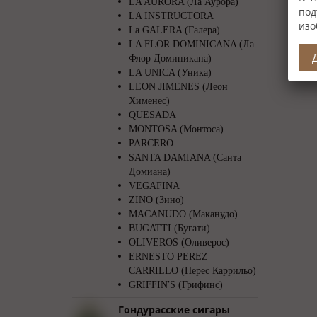
LA AURORA (Ла Аурора)
под
LA INSTRUCTORA
изо
La GALERA (Галера)
LA FLOR DOMINICANA (Ла
Флор Доминикана)
LA UNICA (Уника)
LEON JIMENES (Леон
Хименес)
QUESADA
MONTOSA (Монтоса)
PARCERO
SANTA DAMIANA (Санта
Домиана)
VEGAFINA
ZINO (Зино)
MACANUDO (Маканудо)
BUGATTI (Бугати)
OLIVEROS (Оливерос)
ERNESTO PEREZ
CARRILLO (Перес Каррильо)
GRIFFIN′S (Грифинс)
Гондурасские сигары