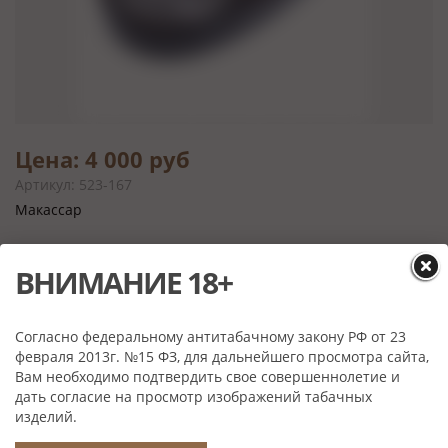
Цена: 4 000 руб
Артикул: 523-167
Макассар
ВНИМАНИЕ 18+
Характеристики
Согласно федеральному антитабачному закону РФ от 23
Размер:
18х10х3
февраля 2013г. №15 ФЗ, для дальнейшего просмотра сайта,
Материал:
Макассар, мдф, металл
Вам необходимо подтвердить свое совершеннолетие и
Производитель:
Tom River, Тайвань
дать согласие на просмотр изображений табачных
изделий.