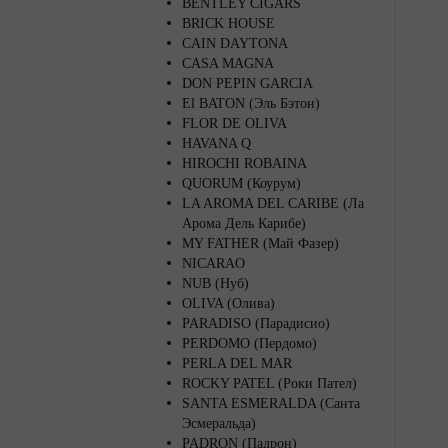
BENTLEY CIGARS
BRICK HOUSE
CAIN DAYTONA
CASA MAGNA
DON PEPIN GARCIA
El BATON (Эль Бэтон)
FLOR DE OLIVA
HAVANA Q
HIROCHI ROBAINA
QUORUM (Коурум)
LA AROMA DEL CARIBE (Ла
Арома Дель Карибе)
MY FATHER (Май Фазер)
NICARAO
NUB (Нуб)
OLIVA (Олива)
PARADISO (Парадисио)
PERDOMO (Пердомо)
PERLA DEL MAR
ROCKY PATEL (Роки Пател)
SANTA ESMERALDA (Санта
Эсмеральда)
PADRON (Падрон)