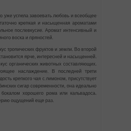
но уже успела завоевать любовь и всеобщее
статочно крепкая и насыщенная ароматами
ельное послевкусие. Аромат интенсивный и
ного воска и пряностей.
ус тропических фруктов и земли. Во второй
становится ярче, интересней и насыщенней.
вкус органических животных составляющих.
тоящее наслаждение. В последней трети
ость крепкого чая с лимоном, присутствует
бинских сигар современности, она идеально
с бокалом хорошего рома или кальвадоса.
еерию ощущений еще раз.