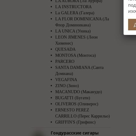
LA AURORA (Ла Аурора)
под
LA INSTRUCTORA
изо
La GALERA (Галера)
LA FLOR DOMINICANA (Ла
Флор Доминикана)
LA UNICA (Уника)
LEON JIMENES (Леон
Хименес)
QUESADA
MONTOSA (Монтоса)
PARCERO
SANTA DAMIANA (Санта
Домиана)
VEGAFINA
ZINO (Зино)
MACANUDO (Маканудо)
BUGATTI (Бугати)
OLIVEROS (Оливерос)
ERNESTO PEREZ
CARRILLO (Перес Каррильо)
GRIFFIN′S (Грифинс)
Гондурасские сигары