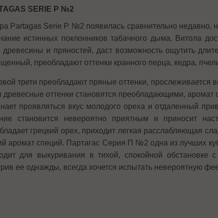
TAGAS SERIE P №2
ра Partagas Serie P №2
появилась сравнительно недавно, 
нание истинных поклонников табачного дыма. Витола до
, древесины и пряностей, даст возможность ощутить длит
щенный, преобладают оттенки кранного перца, кедра, пчели
рвой трети преобладают пряные оттенки, прослеживается вк
и древесные оттенки становятся преобладающими, аромат 
нает проявляться вкус молодого ореха и отдаленный при
ние становится невероятно приятным и приносит нас
бладает грецкий орех, приходит легкая расслабляющая слад
ий аромат специй. Партагас Серия П №2 одна из лучших ку
одит для выкуривания в тихой, спокойной обстановке 
рив ее однажды, всегда хочется испытать невероятную ф