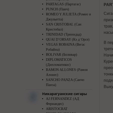
PARTAGAS (Партагас)
PAR
PUNCH (Панч)
Сига
ROMEO Y JULIETA (Ромео и
Джульетта)
приз
SAN CRISTOBAL (Сан
трав
Кристобал)
насы
TRINIDAD (Тринидад)
QUAI D’ORSAY (Кэ д`Орсе)
В пе
VEGAS ROBAINA (Вегас
трет
Робайна)
BOLIVAR (Боливар)
Начи
DIPLOMATICOS
Куре
(Дипломатикос)
прео
RAMON ALLONES (Рамон
тонк
Алонес)
SANCHO PANZA (Санчо
подх
Панза)
Выку
Никарагуанские сигары
AJ FERNANDEZ (АД
Фернандес)
ARISTOCRAT