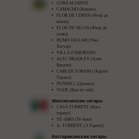
CUBA ALIADOS
CAMACHO (Камачо)
FLOR DE COPAN (Флор де
копан)
FLOR DE SELVA (Флор де
селва)
HUMO JAGUAR (Умо
Хагуар)
VILLA ZAMORANO
ALEC BRADLEY (Алек
Бредли)
CARLOS TORANO (Карлос
Торано)
DUNHILL (Данхил)
VIAJE (Бьи-ах-хей)
Мексиканские сигары
CASA TURRENT (Каса
торент)
TE-AMO (Те-Амо)
A. TURRENT (Э.Торент)
Костариканские сигары