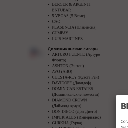
BERGER & ARGENTI
ENTUBAR
5 VEGAS (5 Вегас)
CAO
PLASENCIA (Плаценсия)
CUMPAY
LUIS MARTINEZ
Доминиканские сигары
ARTURO FUENTE (Артуро
Фуэнто)
ASHTON (Эштон)
AVO (АВО)
CUESTA-REY (Куэста Рей)
DAVIDOFF (Давидоф)
DOMINICAN ESTATES
(Доминиканские поместья)
DIAMOND CROWN
В
(Даймонд краун)
DON DIEGO (Дон Диего)
IMPERIALES (Империалес)
Сог
GURKHA (Гурка)
№15