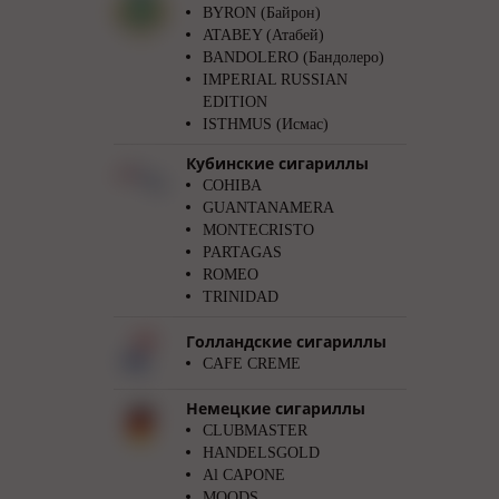
BYRON (Байрон)
ATABEY (Атабей)
BANDOLERO (Бандолеро)
IMPERIAL RUSSIAN
EDITION
ISTHMUS (Исмас)
Кубинские сигариллы
COHIBA
GUANTANAMERA
MONTECRISTO
PARTAGAS
ROMEO
TRINIDAD
Голландские сигариллы
CAFE CREME
Немецкие сигариллы
CLUBMASTER
HANDELSGOLD
Al CAPONE
MOODS