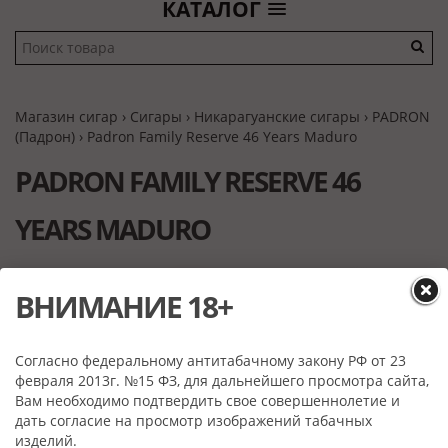
КАТАЛОГ
Магазин сигар
›
Сигары
›
Никарагуанские сигары
›
PADRON
(Падрон)
› Padron Family Reserve 46 Years Maduro
PADRON FAMILY RESERVE 46
YEARS MADURO
ВНИМАНИЕ 18+
Согласно федеральному антитабачному закону РФ от 23
февраля 2013г. №15 ФЗ, для дальнейшего просмотра сайта,
Вам необходимо подтвердить свое совершеннолетие и
дать согласие на просмотр изображений табачных
изделий.