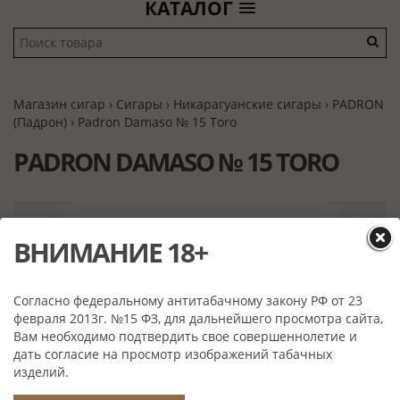
КАТАЛОГ
Магазин сигар
›
Сигары
›
Никарагуанские сигары
›
PADRON
(Падрон)
› Padron Damaso № 15 Toro
PADRON DAMASO № 15 TORO
ВНИМАНИЕ 18+
Согласно федеральному антитабачному закону РФ от 23
февраля 2013г. №15 ФЗ, для дальнейшего просмотра сайта,
Вам необходимо подтвердить свое совершеннолетие и
дать согласие на просмотр изображений табачных
изделий.