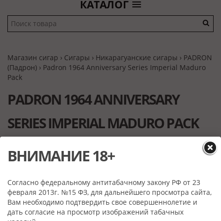
КАТАЛОГ
Магазин сигар
›
Сигары
›
Никарагуанские сигары
›
PADRON
(Падрон)
› Padron 1964 Anniversary Series Imperial Maduro
Pack
PADRON 1964 ANNIVERSARY
SERIES IMPERIAL MADURO PACK
ВНИМАНИЕ 18+
Согласно федеральному антитабачному закону РФ от 23
февраля 2013г. №15 ФЗ, для дальнейшего просмотра сайта,
Вам необходимо подтвердить свое совершеннолетие и
дать согласие на просмотр изображений табачных