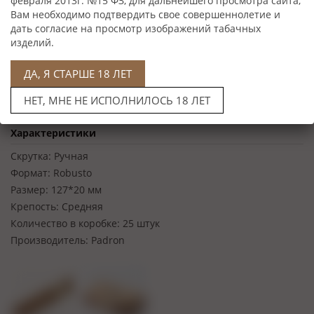
февраля 2013г. №15 ФЗ, для дальнейшего просмотра сайта,
Вам необходимо подтвердить свое совершеннолетие и
дать согласие на просмотр изображений табачных
изделий.
ДА, Я СТАРШЕ 18 ЛЕТ
НЕТ, МНЕ НЕ ИСПОЛНИЛОСЬ 18 ЛЕТ
Нет в наличии
Характеристики
Скрутка:
Ручная
Формат:
Robusto
Размер:
127*20 мм
Крепость:
Средняя
Количество в коробке:
25 штук
Производитель:
Padron