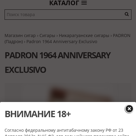
КАТАЛОГ
Магазин сигар
›
Сигары
›
Никарагуанские сигары
›
PADRON
(Падрон)
› Padron 1964 Anniversary Exclusivo
PADRON 1964 ANNIVERSARY
EXCLUSIVO
ВНИМАНИЕ 18+
Согласно федеральному антитабачному закону РФ от 23