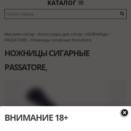
КАТАЛОГ
Магазин сигар
›
Аксессуары для сигар
›
НОЖНИЦЫ
›
PASSATORE
› Ножницы сигарные Passatore,
НОЖНИЦЫ СИГАРНЫЕ
PASSATORE,
ВНИМАНИЕ 18+