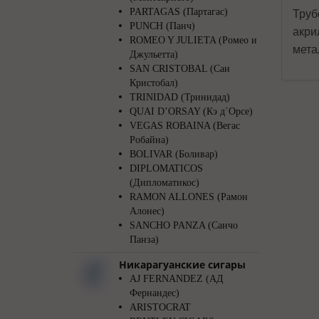
PARTAGAS (Партагас)
Труб
PUNCH (Панч)
акри
ROMEO Y JULIETA (Ромео и
мета
Джульетта)
SAN CRISTOBAL (Сан
Кристобал)
TRINIDAD (Тринидад)
QUAI D’ORSAY (Кэ д`Орсе)
VEGAS ROBAINA (Вегас
Робайна)
BOLIVAR (Боливар)
DIPLOMATICOS
(Дипломатикос)
RAMON ALLONES (Рамон
Алонес)
SANCHO PANZA (Санчо
Панза)
Никарагуанские сигары
AJ FERNANDEZ (АД
Фернандес)
ARISTOCRAT