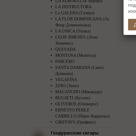
LA AURORA (Ла Аурора)
под
LA INSTRUCTORA
изо
La GALERA (Галера)
LA FLOR DOMINICANA (Ла
Флор Доминикана)
LA UNICA (Уника)
LEON JIMENES (Леон
Хименес)
QUESADA
MONTOSA (Монтоса)
PARCERO
SANTA DAMIANA (Санта
Домиана)
VEGAFINA
ZINO (Зино)
MACANUDO (Маканудо)
BUGATTI (Бугати)
OLIVEROS (Оливерос)
ERNESTO PEREZ
CARRILLO (Перес Каррильо)
GRIFFIN′S (Грифинс)
Гондурасские сигары