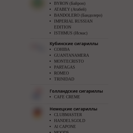
BYRON (Байрон)
ATABEY (Атабей)
BANDOLERO (Бандолеро)
IMPERIAL RUSSIAN
EDITION
ISTHMUS (Исмас)
Кубинские сигариллы
COHIBA
GUANTANAMERA
MONTECRISTO
PARTAGAS
ROMEO
TRINIDAD
Голландские сигариллы
CAFE CREME
Немецкие сигариллы
CLUBMASTER
HANDELSGOLD
Al CAPONE
MOODS