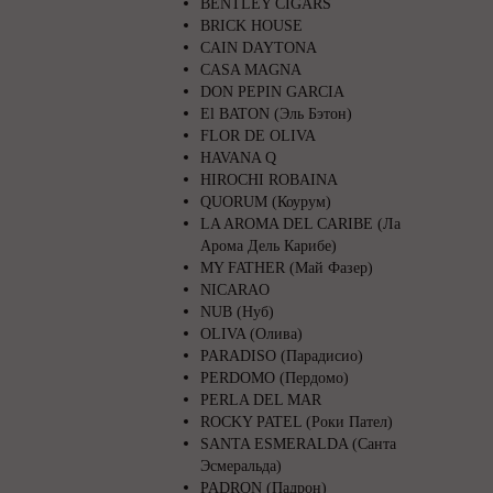
BENTLEY CIGARS
BRICK HOUSE
CAIN DAYTONA
CASA MAGNA
DON PEPIN GARCIA
El BATON (Эль Бэтон)
FLOR DE OLIVA
HAVANA Q
HIROCHI ROBAINA
QUORUM (Коурум)
LA AROMA DEL CARIBE (Ла
Арома Дель Карибе)
MY FATHER (Май Фазер)
NICARAO
NUB (Нуб)
OLIVA (Олива)
PARADISO (Парадисио)
PERDOMO (Пердомо)
PERLA DEL MAR
ROCKY PATEL (Роки Пател)
SANTA ESMERALDA (Санта
Эсмеральда)
PADRON (Падрон)