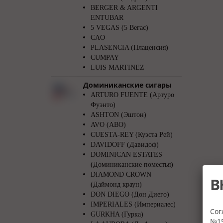
BERGER & ARGENTI
ENTUBAR
5 VEGAS (5 Вегас)
CAO
PLASENCIA (Плаценсия)
CUMPAY
LUIS MARTINEZ
Доминиканские сигары
ARTURO FUENTE (Артуро
Фуэнто)
ASHTON (Эштон)
AVO (АВО)
CUESTA-REY (Куэста Рей)
DAVIDOFF (Давидоф)
DOMINICAN ESTATES
(Доминиканские поместья)
DIAMOND CROWN
В
(Даймонд краун)
DON DIEGO (Дон Диего)
IMPERIALES (Империалес)
Сог
GURKHA (Гурка)
№15