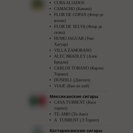
CUBA ALIADOS
CAMACHO (Камачо)
FLOR DE COPAN (Флор де
копан)
FLOR DE SELVA (Флор де
селва)
HUMO JAGUAR (Умо
Хагуар)
VILLA ZAMORANO
ALEC BRADLEY (Алек
Бредли)
CARLOS TORANO (Карлос
Торано)
DUNHILL (Данхил)
VIAJE (Бьи-ах-хей)
Мексиканские сигары
CASA TURRENT (Каса
торент)
TE-AMO (Те-Амо)
A. TURRENT (Э.Торент)
Костариканские сигары