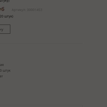
штуку)
руб
Артикул: 00001453
20 штук)
ая
0 штук
er