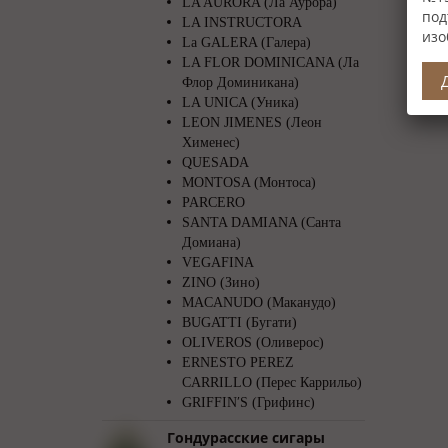
LA AURORA (Ла Аурора)
под
LA INSTRUCTORA
изо
La GALERA (Галера)
LA FLOR DOMINICANA (Ла
Флор Доминикана)
LA UNICA (Уника)
LEON JIMENES (Леон
Хименес)
QUESADA
MONTOSA (Монтоса)
PARCERO
SANTA DAMIANA (Санта
Домиана)
VEGAFINA
ZINO (Зино)
MACANUDO (Маканудо)
BUGATTI (Бугати)
OLIVEROS (Оливерос)
ERNESTO PEREZ
CARRILLO (Перес Каррильо)
GRIFFIN′S (Грифинс)
Гондурасские сигары