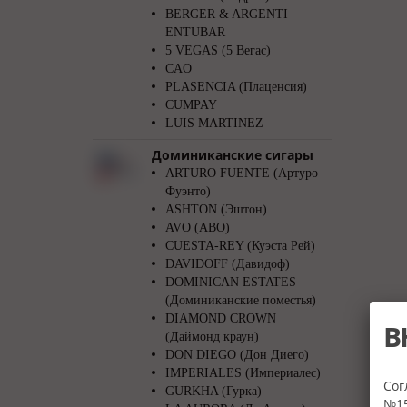
BERGER & ARGENTI
ENTUBAR
5 VEGAS (5 Вегас)
CAO
PLASENCIA (Плаценсия)
CUMPAY
LUIS MARTINEZ
Доминиканские сигары
ARTURO FUENTE (Артуро
Фуэнто)
ASHTON (Эштон)
AVO (АВО)
CUESTA-REY (Куэста Рей)
DAVIDOFF (Давидоф)
DOMINICAN ESTATES
(Доминиканские поместья)
DIAMOND CROWN
В
(Даймонд краун)
DON DIEGO (Дон Диего)
IMPERIALES (Империалес)
Сог
GURKHA (Гурка)
№15