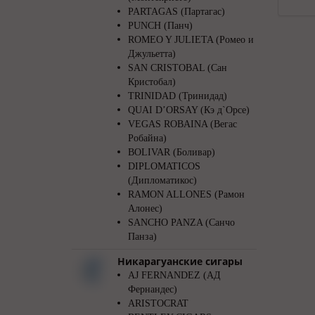
PARTAGAS (Партагас)
PUNCH (Панч)
ROMEO Y JULIETA (Ромео и
Джульетта)
SAN CRISTOBAL (Сан
Кристобал)
TRINIDAD (Тринидад)
QUAI D’ORSAY (Кэ д`Орсе)
VEGAS ROBAINA (Вегас
Робайна)
BOLIVAR (Боливар)
DIPLOMATICOS
(Дипломатикос)
RAMON ALLONES (Рамон
Алонес)
SANCHO PANZA (Санчо
Панза)
Никарагуанские сигары
AJ FERNANDEZ (АД
Фернандес)
ARISTOCRAT