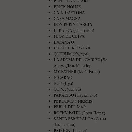
BENTLEY CIGARS
BRICK HOUSE
CAIN DAYTONA
CASA MAGNA
DON PEPIN GARCIA
El BATON (Эль Бэтон)
FLOR DE OLIVA
HAVANA Q
HIROCHI ROBAINA
QUORUM (Коурум)
LA AROMA DEL CARIBE (Ла
Арома Дель Карибе)
MY FATHER (Май Фазер)
NICARAO
NUB (Нуб)
OLIVA (Олива)
PARADISO (Парадисио)
PERDOMO (Пердомо)
PERLA DEL MAR
ROCKY PATEL (Роки Пател)
SANTA ESMERALDA (Санта
Эсмеральда)
PADRON (Падрон)