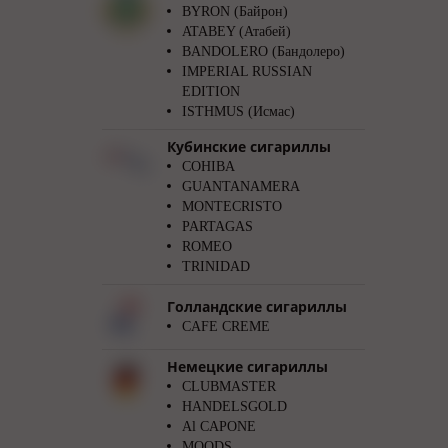
BYRON (Байрон)
ATABEY (Атабей)
BANDOLERO (Бандолеро)
IMPERIAL RUSSIAN
EDITION
ISTHMUS (Исмас)
Кубинские сигариллы
COHIBA
GUANTANAMERA
MONTECRISTO
PARTAGAS
ROMEO
TRINIDAD
Голландские сигариллы
CAFE CREME
Немецкие сигариллы
CLUBMASTER
HANDELSGOLD
Al CAPONE
MOODS