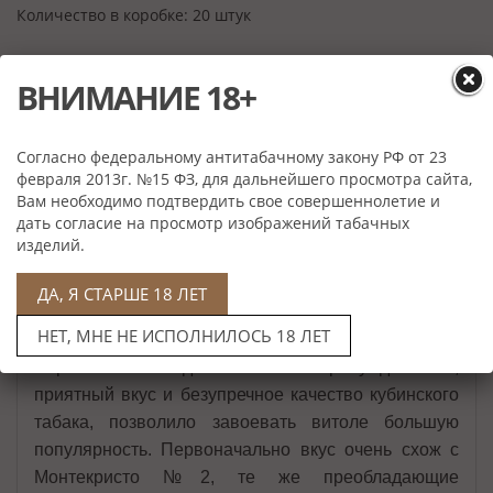
Количество в коробке:
20 штук
ВНИМАНИЕ 18+
Согласно федеральному антитабачному закону РФ от 23
февраля 2013г. №15 ФЗ, для дальнейшего просмотра сайта,
Вам необходимо подтвердить свое совершеннолетие и
Описание
дать согласие на просмотр изображений табачных
изделий.
MONTECRISTO OPEN REGATA
ДА, Я СТАРШЕ 18 ЛЕТ
Сигара Montecristo Open Regata идеально
НЕТ, МНЕ НЕ ИСПОЛНИЛОСЬ 18 ЛЕТ
подойдет для тех, кто только начинает знакомство с
миром табачного дыма. Легкая непринужденность,
приятный вкус и безупречное качество кубинского
табака, позволило завоевать витоле большую
популярность. Первоначально вкус очень схож с
Монтекристо №2, те же преобладающие