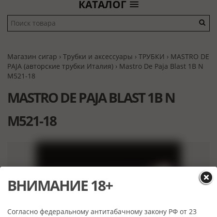
КАТАЛОГ
Магазин сигар
›
Трубки и аксессуары
›
ТРУБКИ
›
MASTRO DE
PAJA (авторские трубки Италия)
› Mastro De Paja Blast 1B N
M521-18
MASTRO DE PAJA BLAST 1B N
M521-18
ВНИМАНИЕ 18+
Согласно федеральному антитабачному закону РФ от 23