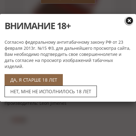
ВНИМАНИЕ 18+
Согласно федеральному антитабачному закону РФ от 23
февраля 2013г. №15 ФЗ, для дальнейшего просмотра сайта,
Нет в наличии
Вам необходимо подтвердить свое совершеннолетие и
дать согласие на просмотр изображений табачных
Характеристики
изделий.
Формат:
Robusto
ДА, Я СТАРШЕ 18 ЛЕТ
Размер:
127*19,84 мм
Крепость:
Средняя
НЕТ, МНЕ НЕ ИСПОЛНИЛОСЬ 18 ЛЕТ
Количество в коробке:
10 штук
Производитель:
Leon Jimenes