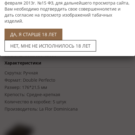
февраля 2013г. №15 ФЗ, для дальнейшего просмотра сайта,
Вам необходимо подтвердить свое совершеннолетие и
дать согласие на просмотр изображений табачных
изделий.
ДА, Я СТАРШЕ 18 ЛЕТ
НЕТ, МНЕ НЕ ИСПОЛНИЛОСЬ 18 ЛЕТ
Нет в наличии
Характеристики
Скрутка:
Ручная
Формат:
Double Perfecto
Размер:
176*21,5 мм
Крепость:
Средне-крепкая
Количество в коробке:
5 штук
Производитель:
La Flor Dominicana