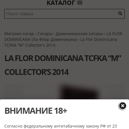
КАТАЛОГ
Магазин сигар
›
Сигары
›
Доминиканские сигары
›
LA FLOR
DOMINICANA (Ла Флор Доминикана)
› La Flor Dominicana
TCFKA “M” Collector’s 2014
LA FLOR DOMINICANA TCFKA “M”
COLLECTOR’S 2014
ВНИМАНИЕ 18+
Согласно федеральному антитабачному закону РФ от 23