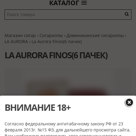
КАТАЛОГ
Магазин сигар
›
Сигариллы
›
Доминиканские сигариллы
›
LA AURORA
› La Aurora Finos(6 пачек)
LA AURORA FINOS(6 ПАЧЕК)
ВНИМАНИЕ 18+
Согласно федеральному антитабачному закону РФ от 23
февраля 2013г. №15 ФЗ, для дальнейшего просмотра сайта,
Вам необходимо подтвердить свое совершеннолетие и