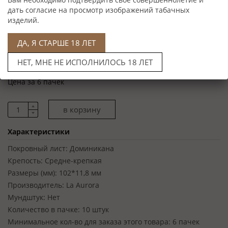
дать согласие на просмотр изображений табачных
изделий.
ДА, Я СТАРШЕ 18 ЛЕТ
Цена: 13 200 руб
НЕТ, МНЕ НЕ ИСПОЛНИЛОСЬ 18 ЛЕТ
Артикул: 943404
Цена за 6 пачек
Характеристики
Покровный лист:
Доминикана
Крепость:
Средне-крепкая
Размеры (мм):
102*11,8 мм
Производитель:
La Aurora
Мундштук:
Нет
Количество в пачке:
10 штук
Минимальное кол-во для заказа этого товара:
6 пачек