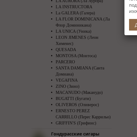
LA AURORA (Ла Аурора)
под
LA INSTRUCTORA
изо
La GALERA (Галера)
LA FLOR DOMINICANA (Ла
Флор Доминикана)
LA UNICA (Уника)
LEON JIMENES (Леон
Хименес)
QUESADA
MONTOSA (Монтоса)
PARCERO
SANTA DAMIANA (Санта
Домиана)
VEGAFINA
ZINO (Зино)
MACANUDO (Маканудо)
BUGATTI (Бугати)
OLIVEROS (Оливерос)
ERNESTO PEREZ
CARRILLO (Перес Каррильо)
GRIFFIN′S (Грифинс)
Гондурасские сигары