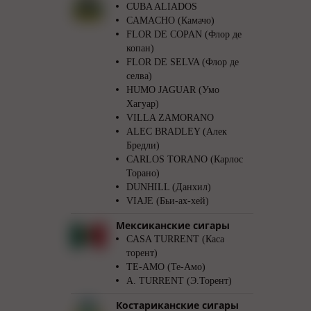
CUBA ALIADOS
CAMACHO (Камачо)
FLOR DE COPAN (Флор де
копан)
FLOR DE SELVA (Флор де
селва)
HUMO JAGUAR (Умо
Хагуар)
VILLA ZAMORANO
ALEC BRADLEY (Алек
Бредли)
CARLOS TORANO (Карлос
Торано)
DUNHILL (Данхил)
VIAJE (Бьи-ах-хей)
Мексиканские сигары
CASA TURRENT (Каса
торент)
TE-AMO (Те-Амо)
A. TURRENT (Э.Торент)
Костариканские сигары