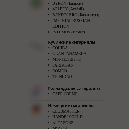
BYRON (Байрон)
ATABEY (Атабей)
BANDOLERO (Бандолеро)
IMPERIAL RUSSIAN
EDITION
ISTHMUS (Исмас)
Кубинские сигариллы
COHIBA
GUANTANAMERA
MONTECRISTO
PARTAGAS
ROMEO
TRINIDAD
Голландские сигариллы
CAFE CREME
Немецкие сигариллы
CLUBMASTER
HANDELSGOLD
Al CAPONE
MOODS