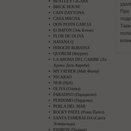
BENTLEY CIGARS
удал
BRICK HOUSE
При 
CAIN DAYTONA
подр
CASA MAGNA
DON PEPIN GARCIA
Такж
El BATON (Эль Бэтон)
поли
FLOR DE OLIVA
влаж
HAVANA Q
HIROCHI ROBAINA
QUORUM (Коурум)
LA AROMA DEL CARIBE (Ла
Арома Дель Карибе)
MY FATHER (Май Фазер)
NICARAO
NUB (Нуб)
OLIVA (Олива)
PARADISO (Парадисио)
PERDOMO (Пердомо)
PERLA DEL MAR
ROCKY PATEL (Роки Пател)
SANTA ESMERALDA (Санта
Эсмеральда)
PADRON (Падрон)