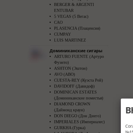
BERGER & ARGENTI
ENTUBAR
5 VEGAS (5 Вегас)
CAO
PLASENCIA (Плаценсия)
CUMPAY
LUIS MARTINEZ
Доминиканские сигары
ARTURO FUENTE (Артуро
Фуэнто)
ASHTON (Эштон)
AVO (АВО)
CUESTA-REY (Куэста Рей)
DAVIDOFF (Давидоф)
DOMINICAN ESTATES
(Доминиканские поместья)
DIAMOND CROWN
В
(Даймонд краун)
DON DIEGO (Дон Диего)
IMPERIALES (Империалес)
Сог
GURKHA (Гурка)
№15