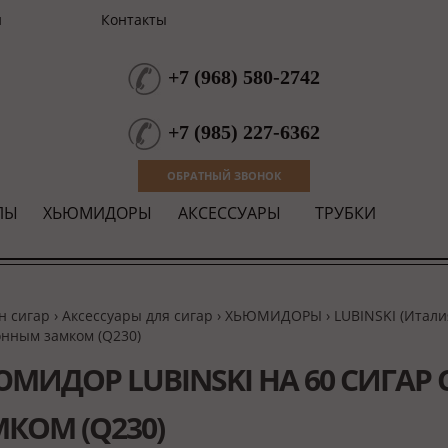
и
Контакты
+7
(
968
)
580-2742
+7
(
985
)
227-6362
ОБРАТНЫЙ ЗВОНОК
ЛЫ
ХЬЮМИДОРЫ
АКСЕССУАРЫ
ТРУБКИ
н сигар
›
Аксессуары для сигар
›
ХЬЮМИДОРЫ
›
LUBINSKI (Итали
онным замком (Q230)
МИДОР LUBINSKI НА 60 СИГАР
КОМ (Q230)