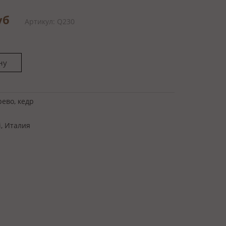
руб
Артикул: Q230
ево, кедр
i, Италия