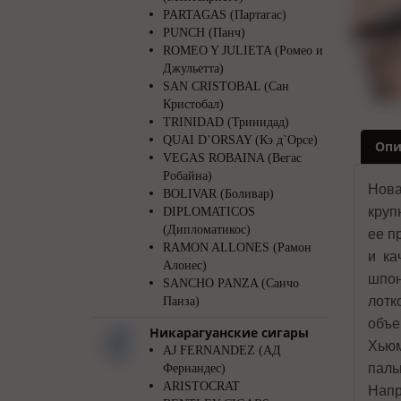
PARTAGAS (Партагас)
PUNCH (Панч)
ROMEO Y JULIETA (Ромео и
Джульетта)
SAN CRISTOBAL (Сан
Кристобал)
TRINIDAD (Тринидад)
QUAI D’ORSAY (Кэ д`Орсе)
Опи
VEGAS ROBAINA (Вегас
Робайна)
Нова
BOLIVAR (Боливар)
круп
DIPLOMATICOS
(Дипломатикос)
ее п
RAMON ALLONES (Рамон
и ка
Алонес)
шпон
SANCHO PANZA (Санчо
лотк
Панза)
объе
Никарагуанские сигары
Хьюм
AJ FERNANDEZ (АД
паль
Фернандес)
ARISTOCRAT
Напр