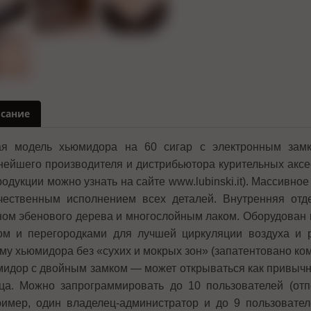
сание
я модель хьюмидора на 60 сигар с электронным замк
нейшего производителя и дистрибьютора курительных аксе
родукции можно узнать на сайте www.lubinski.it). Массивно
чественным исполнением всех деталей. Внутренняя отде
ом эбенового дерева и многослойным лаком. Оборудован 
ом и перегородками для лучшей циркуляции воздуха и 
му хьюмидора без «сухих и мокрых зон» (запатентовано ком
идор с двойным замком — может открываться как привычны
ца. Можно запрограммировать до 10 пользователей (отпе
имер, один владелец-администратор и до 9 пользовател