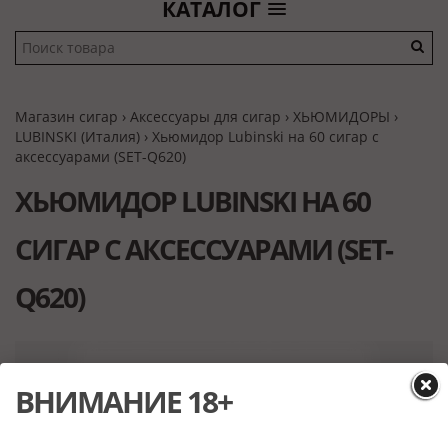
КАТАЛОГ
Магазин сигар
›
Аксессуары для сигар
›
ХЬЮМИДОРЫ
›
LUBINSKI (Италия)
› Хьюмидор Lubinski на 60 сигар с
аксессуарами (SET-Q620)
ХЬЮМИДОР LUBINSKI НА 60
СИГАР С АКСЕССУАРАМИ (SET-
Q620)
ВНИМАНИЕ 18+