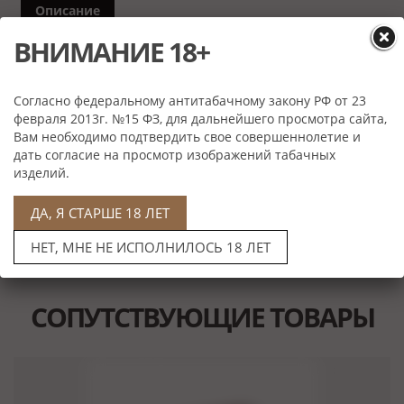
Описание
ВНИМАНИЕ 18+
Настольный набор сигарных аксессуаров
производства американской компании Howard
Miller, состоящий из трех предметов:
хьюмидора
Согласно федеральному антитабачному закону РФ от 23
февраля 2013г. №15 ФЗ, для дальнейшего просмотра сайта,
для хранения сигар, элегантной
пепельницы
и
Вам необходимо подтвердить свое совершеннолетие и
зажигалки
. Идеальный подарок для любого
дать согласие на просмотр изображений табачных
ценителя сигар. Подробную информацию о каждом
изделий.
предмете из данного набора, а также его отдельной
стоимости вы можете найти в соответствующей
ДА, Я СТАРШЕ 18 ЛЕТ
карточке этого товара на нашем сайте.
НЕТ, МНЕ НЕ ИСПОЛНИЛОСЬ 18 ЛЕТ
СОПУТСТВУЮЩИЕ ТОВАРЫ