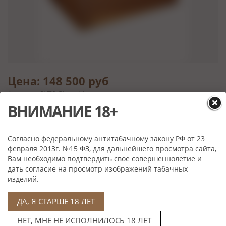
Цена: 148 500 руб
Артикул: SV70-Piramide
ВНИМАНИЕ 18+
Выбрать
Согласно федеральному антитабачному закону РФ от 23
февраля 2013г. №15 ФЗ, для дальнейшего просмотра сайта,
Характеристики
Вам необходимо подтвердить свое совершеннолетие и
дать согласие на просмотр изображений табачных
Материал:
Орех черный Американский, Испанский кедр
изделий.
Вместимость:
70 сигар
Производитель:
GENTILI, Италия
ДА, Я СТАРШЕ 18 ЛЕТ
НЕТ, МНЕ НЕ ИСПОЛНИЛОСЬ 18 ЛЕТ