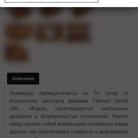
Описание
Хьюмидор премиум-класса на 70 сигар от
итальянских мастеров фабрики Fabrizio Gentili
SRL. Модель характеризуется необычным
дизайном и безупречностью исполнения. Корпус
представляет собой комбинацию нескольких видов
дерева, что обеспечивает стойкость к деформации