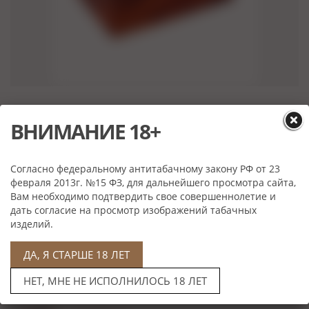
Цена: 43 500 руб
ВНИМАНИЕ 18+
Артикул: H03-Piuma
Выбрать
Согласно федеральному антитабачному закону РФ от 23
февраля 2013г. №15 ФЗ, для дальнейшего просмотра сайта,
Вам необходимо подтвердить свое совершеннолетие и
дать согласие на просмотр изображений табачных
Характеристики
изделий.
Материал:
Африканское красное дерево (Махагони),
Испанский кедр
ДА, Я СТАРШЕ 18 ЛЕТ
Вместимость:
40 сигар
Производитель:
GENTILI, Италия
НЕТ, МНЕ НЕ ИСПОЛНИЛОСЬ 18 ЛЕТ