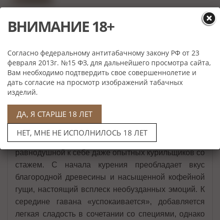
ВНИМАНИЕ 18+
Описание
Согласно федеральному антитабачному закону РФ от 23
H.UPMANN №2
RESERVA COSECHA
февраля 2013г. №15 ФЗ, для дальнейшего просмотра сайта,
Вам необходимо подтвердить свое совершеннолетие и
Сигара H.Upmann No.2 Reserva Cosecha
дать согласие на просмотр изображений табачных
интересная и своеобразная, провокационная и
изделий.
любопытная, эмоциональная и чувственная.
ДА, Я СТАРШЕ 18 ЛЕТ
Существует множество эпитетов, которыми
наградили представителя именитого кубинского
НЕТ, МНЕ НЕ ИСПОЛНИЛОСЬ 18 ЛЕТ
бренда, в любой ситуации она не оставит
равнодушной к себе даже опытных курильщиков со
стажем. С начала курения преобладает вкус
благородной древесины и насыщенной кофейной
гущи, настоящий всплеск необузданных эмоций. К
середине гавана «успокаивается», добавляется
легкая сладость в сочетании со специями, однако