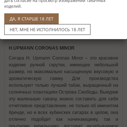
дать согласие на просмотр изображений табачных
изделий.
ДА, Я СТАРШЕ 18 ЛЕТ
Описание
НЕТ, МНЕ НЕ ИСПОЛНИЛОСЬ 18 ЛЕТ
Нет в наличии
H.UPMANN CORONAS MINOR
Сигара H. Upmann Coronas Minor – это красивое
изделие ручной скрутки, имеющее небольшой
размер, но максимально насыщенную вкусовую и
ароматическую гамму. Для производства
используют только лучший табак, выращенный на
солнечных плантациях Острова Свободы. Выкурив
эту маленькую гавану, можно составить для себя
отчетливое представление, не только об именитом
бренде, но и всех кубинских сигарах в целом, она
отлично подойдет как начинающему, так и
опытному курильщику, доставит незабываемое