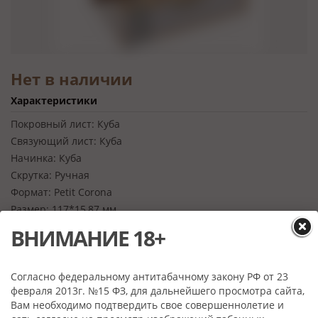
Нет в наличии
Характеристики
Покровный лист:
Куба
Связующий лист:
Куба
Начинка:
Куба
Скрутка:
Ручная
Формат:
Petit Corona
Размер:
117*15,87 мм
Крепость:
Крепкая
ВНИМАНИЕ 18+
Количество в коробке:
25 штук
Согласно федеральному антитабачному закону РФ от 23
февраля 2013г. №15 ФЗ, для дальнейшего просмотра сайта,
Вам необходимо подтвердить свое совершеннолетие и