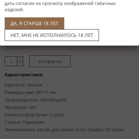
дать согласие на просмотр изображений табачных
изделий.
ДА, Я СТАРШЕ 18 ЛЕТ
Цена: 11 000 руб
НЕТ, МНЕ НЕ ИСПОЛНИЛОСЬ 18 ЛЕТ
Артикул: 10009100
Цена за 50 пачек
Характеристики
Крепость:
Легкая
Размеры (мм):
98*11 мм
Производитель:
Handelsgold
Мундштук:
Нет
Количество в пачке:
5 штук
Страна:
Германия
Минимальное кол-во для заказа этого товара:
50 пачек