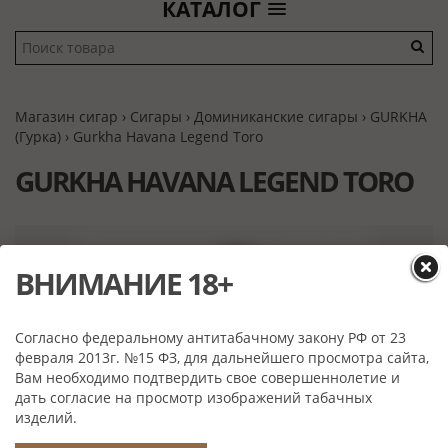
КАТАЛОГ
Магазин сигар
›
Сигары
›
Доминиканские сигары
›
GURKHA
(Гурка)
› Gurkha Havana Legend Toro
GURKHA HAVANA LEGEND TORO
ВНИМАНИЕ 18+
Согласно федеральному антитабачному закону РФ от 23
февраля 2013г. №15 ФЗ, для дальнейшего просмотра сайта,
Вам необходимо подтвердить свое совершеннолетие и
дать согласие на просмотр изображений табачных
изделий.