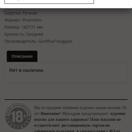
Характеристики
Скрутка:
Ручная
Формат:
Piramides
Размер:
165*21 мм
Крепость:
Средняя
Производитель:
Gurkha/Гондурас
Описание
Нет в наличии.
Мы не продаем табачные изделия лицам моложе 18
лет
Внимание!
Минздрав предупреждает:
курение
опасно для вашего здоровья!
Наш магазин не
осуществляет дистанционную торговлю
табачными изделями, в соответствии с ФЗ от