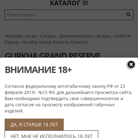
КАТАЛОГ
Магазин сигар
›
Сигары
›
Доминиканские сигары
›
GURKHA
(Гурка)
› Gurkha Grand Reserve Pyramid
GURKHA GRAND RESERVE
ВНИМАНИЕ 18+
PYRAMID
Согласно федеральному антитабачному закону РФ от 23
февраля 2013г. №15 ФЗ, для дальнейшего просмотра сайта,
Вам необходимо подтвердить свое совершеннолетие и
дать согласие на просмотр изображений табачных
изделий.
ДА, Я СТАРШЕ 18 ЛЕТ
Нет в наличии
НЕТ, МНЕ НЕ ИСПОЛНИЛОСЬ 18 ЛЕТ