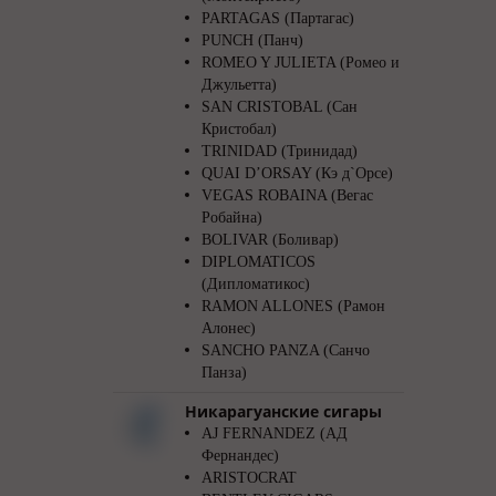
PARTAGAS (Партагас)
PUNCH (Панч)
ROMEO Y JULIETA (Ромео и
Джульетта)
SAN CRISTOBAL (Сан
Кристобал)
TRINIDAD (Тринидад)
QUAI D’ORSAY (Кэ д`Орсе)
VEGAS ROBAINA (Вегас
Робайна)
BOLIVAR (Боливар)
DIPLOMATICOS
(Дипломатикос)
RAMON ALLONES (Рамон
Алонес)
SANCHO PANZA (Санчо
Панза)
Никарагуанские сигары
AJ FERNANDEZ (АД
Фернандес)
ARISTOCRAT