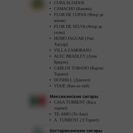
CUBA ALIADOS
CAMACHO (Камачо)
FLOR DE COPAN (Флор де
копан)
FLOR DE SELVA (Флор де
селва)
HUMO JAGUAR (Умо
Хагуар)
VILLA ZAMORANO
ALEC BRADLEY (Алек
Бредли)
CARLOS TORANO (Карлос
Торано)
DUNHILL (Данхил)
VIAJE (Бьи-ах-хей)
Мексиканские сигары
CASA TURRENT (Каса
торент)
TE-AMO (Те-Амо)
A. TURRENT (Э.Торент)
Костариканские сигары