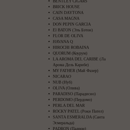
BENTLEY CIGARS
BRICK HOUSE
CAIN DAYTONA
CASA MAGNA
DON PEPIN GARCIA
El BATON (Эль Бэтон)
FLOR DE OLIVA
HAVANA Q
HIROCHI ROBAINA
QUORUM (Коурум)
LA AROMA DEL CARIBE (Ла
Арома Дель Карибе)
MY FATHER (Май Фазер)
NICARAO
NUB (Нуб)
OLIVA (Олива)
PARADISO (Парадисио)
PERDOMO (Пердомо)
PERLA DEL MAR
ROCKY PATEL (Роки Пател)
SANTA ESMERALDA (Санта
Эсмеральда)
PADRON (Падрон)