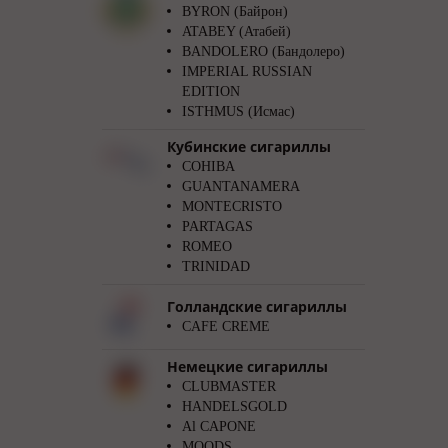
BYRON (Байрон)
ATABEY (Атабей)
BANDOLERO (Бандолеро)
IMPERIAL RUSSIAN
EDITION
ISTHMUS (Исмас)
Кубинские сигариллы
COHIBA
GUANTANAMERA
MONTECRISTO
PARTAGAS
ROMEO
TRINIDAD
Голландские сигариллы
CAFE CREME
Немецкие сигариллы
CLUBMASTER
HANDELSGOLD
Al CAPONE
MOODS