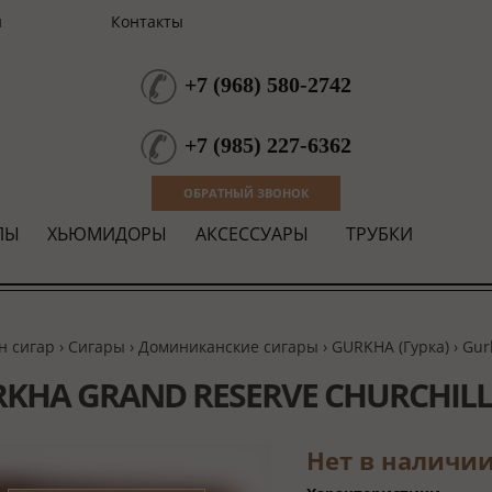
и
Контакты
+7
(
968
)
580-2742
+7
(
985
)
227-6362
ОБРАТНЫЙ ЗВОНОК
ЛЫ
ХЬЮМИДОРЫ
АКСЕССУАРЫ
ТРУБКИ
н сигар
›
Сигары
›
Доминиканские сигары
›
GURKHA (Гурка)
› Gur
KHA GRAND RESERVE CHURCHILL
Нет в наличи