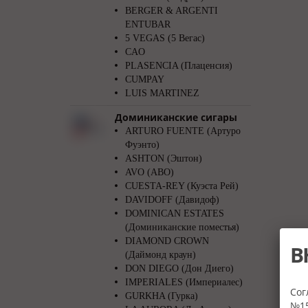
BERGER & ARGENTI
ENTUBAR
5 VEGAS (5 Вегас)
CAO
PLASENCIA (Плаценсия)
CUMPAY
LUIS MARTINEZ
Доминиканские сигары
ARTURO FUENTE (Артуро
Фуэнто)
ASHTON (Эштон)
AVO (АВО)
CUESTA-REY (Куэста Рей)
DAVIDOFF (Давидоф)
DOMINICAN ESTATES
(Доминиканские поместья)
DIAMOND CROWN
В
(Даймонд краун)
DON DIEGO (Дон Диего)
IMPERIALES (Империалес)
Сог
GURKHA (Гурка)
№15