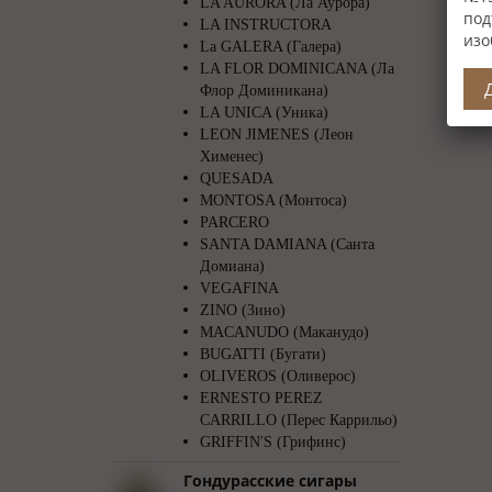
LA AURORA (Ла Аурора)
под
LA INSTRUCTORA
изо
La GALERA (Галера)
LA FLOR DOMINICANA (Ла
Флор Доминикана)
LA UNICA (Уника)
LEON JIMENES (Леон
Хименес)
QUESADA
MONTOSA (Монтоса)
PARCERO
SANTA DAMIANA (Санта
Домиана)
VEGAFINA
ZINO (Зино)
MACANUDO (Маканудо)
BUGATTI (Бугати)
OLIVEROS (Оливерос)
ERNESTO PEREZ
CARRILLO (Перес Каррильо)
GRIFFIN′S (Грифинс)
Гондурасские сигары