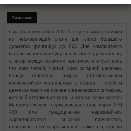
Описание
Сигарная гильотина S-CUT с цветными лезвиями
из нержавеющей стали для сигар большого
диаметра (рингейдж до 66). Для комфортного
использования движущееся лезвие подпружинено,
а зазор между лезвиями практически отсутствует,
что дает четкий, чистый срез сигарной шапочки.
Корпус гильотины покрыт антискользящим
износостойким материалом, а лезвия — особым
цветным лаком на основе органического силикона,
который отталкивает грязь и смолы, легко моется.
Материал лезвия: нержавеющая сталь марки AISI
420 или «медицинская нержавейка».
Характеризуется высокой прочностью,
пластичностью и коррозионной стойкостью, хорошо