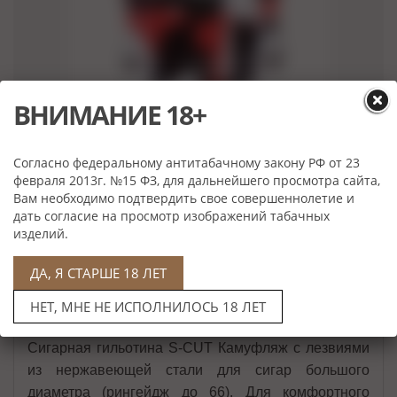
ВНИМАНИЕ 18+
Нет в наличии
Согласно федеральному антитабачному закону РФ от 23
февраля 2013г. №15 ФЗ, для дальнейшего просмотра сайта,
Вам необходимо подтвердить свое совершеннолетие и
дать согласие на просмотр изображений табачных
изделий.
ДА, Я СТАРШЕ 18 ЛЕТ
Описание
НЕТ, МНЕ НЕ ИСПОЛНИЛОСЬ 18 ЛЕТ
Сигарная гильотина S-CUT Камуфляж с лезвиями
из нержавеющей стали для сигар большого
диаметра (рингейдж до 66). Для комфортного