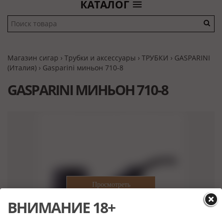
КАТАЛОГ
Магазин сигар
›
Трубки и аксессуары
›
ТРУБКИ
›
GASPARINI
(Италия)
› Gasparini миньон 710-8
GASPARINI МИНЬОН 710-8
ВНИМАНИЕ 18+