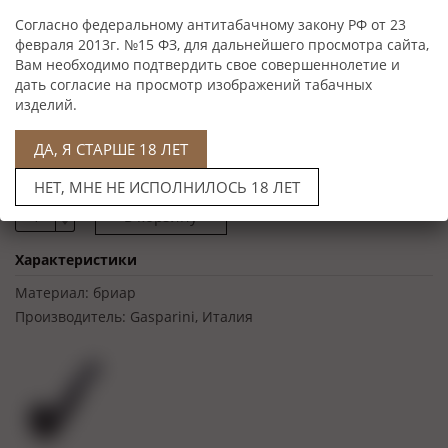
Согласно федеральному антитабачному закону РФ от 23
февраля 2013г. №15 ФЗ, для дальнейшего просмотра сайта,
Вам необходимо подтвердить свое совершеннолетие и
дать согласие на просмотр изображений табачных
изделий.
Цена: 8 000 руб
Артикул: 710-8
ДА, Я СТАРШЕ 18 ЛЕТ
Трубка
НЕТ, МНЕ НЕ ИСПОЛНИЛОСЬ 18 ЛЕТ
Характеристики
Материал:
бриар
Производитель:
Gasparini, Италия