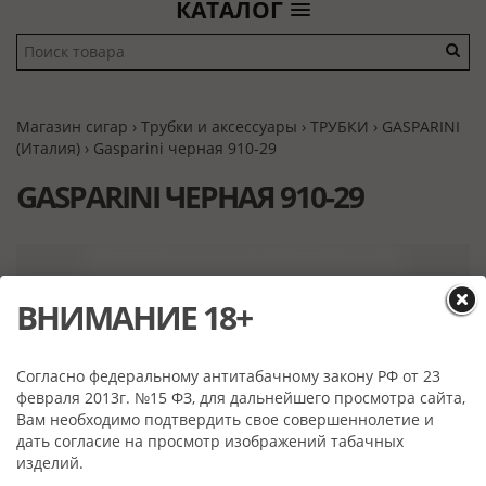
КАТАЛОГ
Магазин сигар
›
Трубки и аксессуары
›
ТРУБКИ
›
GASPARINI
(Италия)
› Gasparini черная 910-29
GASPARINI ЧЕРНАЯ 910-29
ВНИМАНИЕ 18+
Согласно федеральному антитабачному закону РФ от 23
февраля 2013г. №15 ФЗ, для дальнейшего просмотра сайта,
Вам необходимо подтвердить свое совершеннолетие и
дать согласие на просмотр изображений табачных
изделий.