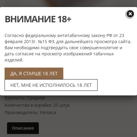
ВНИМАНИЕ 18+
Нет в наличии
Согласно федеральному антитабачному закону РФ от 23
февраля 2013г. №15 ФЗ, для дальнейшего просмотра сайта,
Характеристики
Вам необходимо подтвердить свое совершеннолетие и
Покровный лист:
Куба
дать согласие на просмотр изображений табачных
изделий.
Связующий лист:
Куба
Начинка:
Куба
ДА, Я СТАРШЕ 18 ЛЕТ
Скрутка:
Ручная
Формат:
Cosacos
НЕТ, МНЕ НЕ ИСПОЛНИЛОСЬ 18 ЛЕТ
Размер:
135*17 мм
Крепость:
Средняя
Количество в коробке:
25 штук
Производитель:
Fonseca
Описание