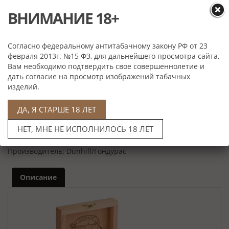
ВНИМАНИЕ 18+
Согласно федеральному антитабачному закону РФ от 23
Нет в наличии
февраля 2013г. №15 ФЗ, для дальнейшего просмотра сайта,
Вам необходимо подтвердить свое совершеннолетие и
Характеристики
дать согласие на просмотр изображений табачных
изделий.
Скрутка:
Ручная
Формат:
Gordo
ДА, Я СТАРШЕ 18 ЛЕТ
Размер:
152 мм
Крепость:
Крепкая
НЕТ, МНЕ НЕ ИСПОЛНИЛОСЬ 18 ЛЕТ
Количество в коробке:
10 штук
Производитель:
Dunhill/Гондурас
Описание