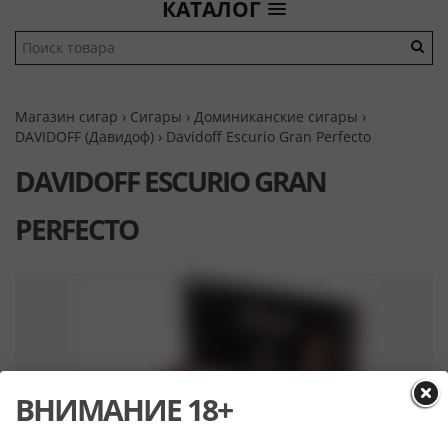
КАТАЛОГ
Магазин сигар
›
Сигары
›
Доминиканские сигары
›
DAVIDOFF (Давидоф)
› Davidoff Escurio Gran Perfecto
DAVIDOFF ESCURIO GRAN
PERFECTO
ВНИМАНИЕ 18+