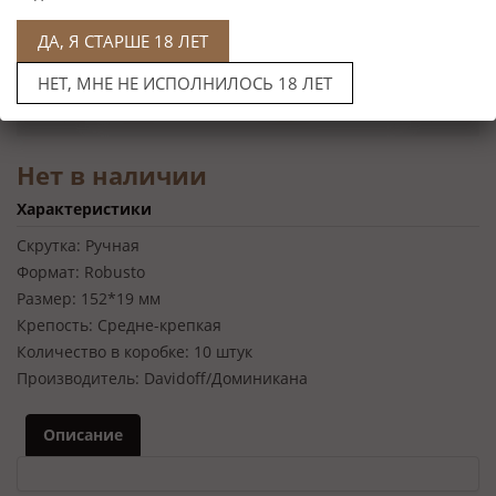
ДА, Я СТАРШЕ 18 ЛЕТ
НЕТ, МНЕ НЕ ИСПОЛНИЛОСЬ 18 ЛЕТ
Нет в наличии
Характеристики
Скрутка:
Ручная
Формат:
Robusto
Размер:
152*19 мм
Крепость:
Средне-крепкая
Количество в коробке:
10 штук
Производитель:
Davidoff/Доминикана
Описание