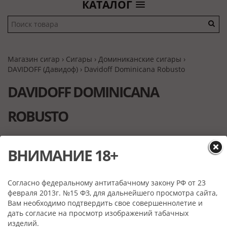
КАТАЛОГ
Магазин сигар
›
Сигары
›
Доминиканские сигары
›
DAVIDOFF (Давидоф)
› Davidoff Dominicana Robusto
DAVIDOFF DOMINICANA
ROBUSTO
ВНИМАНИЕ 18+
Согласно федеральному антитабачному закону РФ от 23
февраля 2013г. №15 ФЗ, для дальнейшего просмотра сайта,
Вам необходимо подтвердить свое совершеннолетие и
дать согласие на просмотр изображений табачных
изделий.