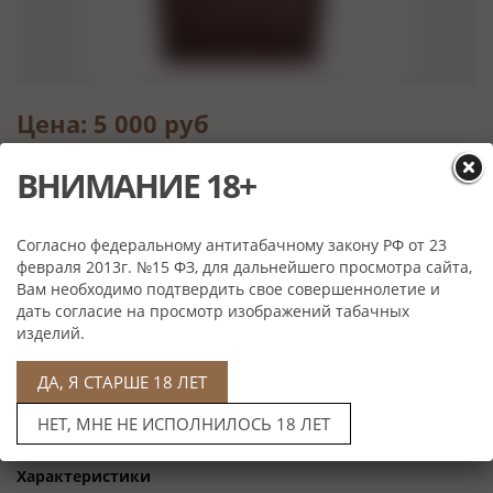
Цена: 5 000 руб
Артикул: S202-Brown
ВНИМАНИЕ 18+
Коричневый
Цена: 5 000 руб
Согласно федеральному антитабачному закону РФ от 23
Артикул: S202-Cognac
февраля 2013г. №15 ФЗ, для дальнейшего просмотра сайта,
Желтый
Вам необходимо подтвердить свое совершеннолетие и
Цена: 4 400 руб
дать согласие на просмотр изображений табачных
изделий.
Артикул: S202-Black
Чёрный
ДА, Я СТАРШЕ 18 ЛЕТ
НЕТ, МНЕ НЕ ИСПОЛНИЛОСЬ 18 ЛЕТ
Характеристики